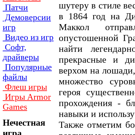
шутеру в стиле ве
Патчи
в 1864 год на Д
Демоверсии
Маккол отпра
игр
Видео из игр
опустошенной Гр
Софт,
найти легендарн
драйверы
прекрасные и ди
Популярные
верхом на лошади,
файлы
множество суров
Флеш игры
героя существен
Игры Armor
прохождения - б
Games
навыки и использ
Нечестная
Также отметим бо
игра