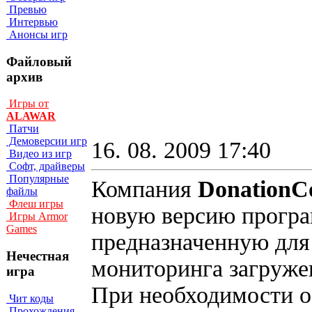
Превью
Интервью
Анонсы игр
Файловый
архив
Игры от
ALAWAR
Патчи
Демоверсии игр
16. 08. 2009 17:40
Видео из игр
Софт, драйверы
Популярные
Компания
DonationC
файлы
Флеш игры
новую версию прогр
Игры Armor
Games
предназначенную для
Нечестная
мониторинга загруже
игра
При необходимости о
Чит коды
Прохождения