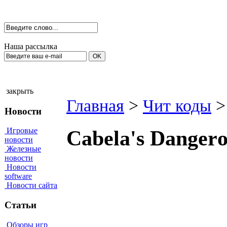
Наша рассылка
закрыть
Главная
>
Чит коды
>
Новости
Игровые
Саbelа's Dаnger
новости
Железные
новости
Новости
software
Новости сайта
Статьи
Обзоры игр