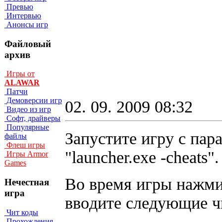
Превью
Интервью
Анонсы игр
Файловый
архив
Игры от
ALAWAR
Патчи
Демоверсии игр
02. 09. 2009 08:32
Видео из игр
Софт, драйверы
Популярные
Запустите игру с пар
файлы
Флеш игры
"launcher.exe -cheats".
Игры Armor
Games
Bo вpeмя игpы нaжмит
Нечестная
игра
ввoдитe cлeдyющиe ч
Чит коды
Прохождения