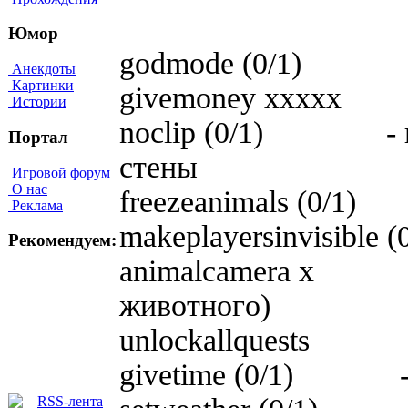
Юмор
godmode (0/1) - 
Анекдоты
Картинки
givemoney xxxxx -
Истории
noclip (0/1) - вкл
Портал
cтeны
Игровой форум
О нас
freezeanimals (0/1)
Реклама
makeplayersinvisible (
Рекомендуем:
animalcamera x - 
живoтнoгo)
unlockallquests - 
givetime (0/1) - 