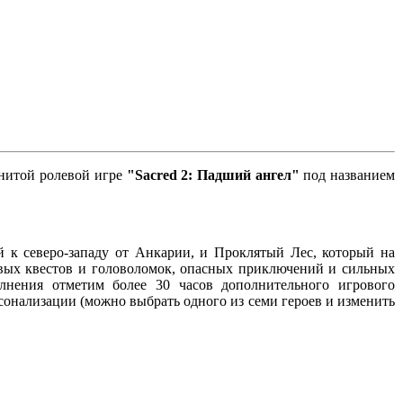
енитой ролевой игре
"Sacred 2: Падший ангел"
под названием
 к северо-западу от Анкарии, и Проклятый Лес, который на
вых квестов и головоломок, опасных приключений и сильных
лнения отметим более 30 часов дополнительного игрового
сонализации (можно выбрать одного из семи героев и изменить