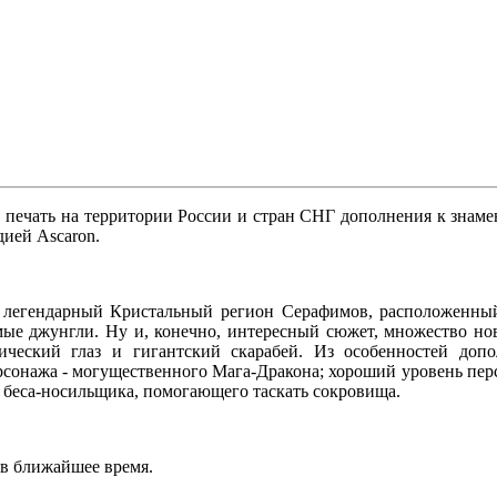
 печать на территории России и стран СНГ дополнения к знам
дией Ascaron.
 легендарный Кристальный регион Серафимов, расположенный
ые джунгли. Ну и, конечно, интересный сюжет, множество но
ический глаз и гигантский скарабей. Из особенностей допо
рсонажа - могущественного Мага-Дракона; хороший уровень пер
е беса-носильщика, помогающего таскать сокровища.
 в ближайшее время.