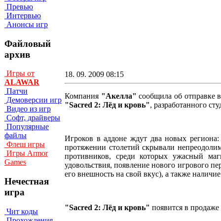
Превью
Интервью
Анонсы игр
Файловый
архив
Игры от
18. 09. 2009 08:15
ALAWAR
Патчи
Компания
"Акелла"
сообщила об отправке в
Демоверсии игр
"Sacred 2: Лёд и кровь"
, разработанного сту
Видео из игр
Софт, драйверы
Популярные
файлы
Игроков в аддоне ждут два новых региона:
Флеш игры
протяжении столетий скрывали непреодолим
Игры Armor
противников, среди которых ужасный маг
Games
удовольствия, появление нового игрового пе
его внешность на свой вкус), а также наличи
Нечестная
игра
"Sacred 2: Лёд и кровь"
появится в продаже
Чит коды
Прохождения