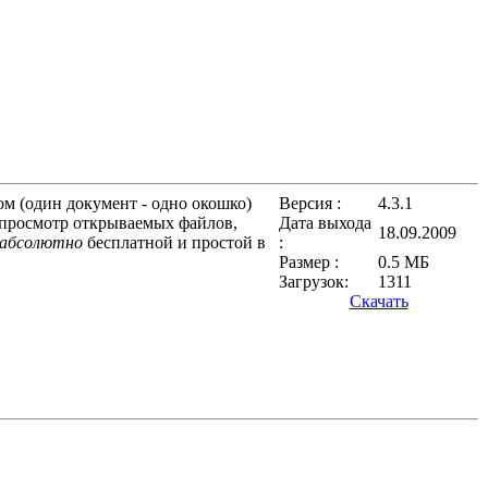
ом (один документ - одно окошко)
Версия :
4.3.1
дпросмотр открываемых файлов,
Дата выхода
18.09.2009
абсолютно
бесплатной и простой в
:
Размер :
0.5 МБ
Загрузок:
1311
Скачать