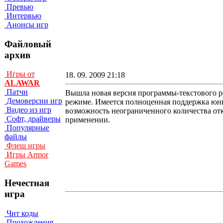
Превью
Интервью
Анонсы игр
Файловый
архив
Игры от
18. 09. 2009 21:18
ALAWAR
Патчи
Вышла новая версия программы-текстового ре
Демоверсии игр
режиме. Имеется полноценная поддержка юн
Видео из игр
возможность неограниченного количества от
Софт, драйверы
применении.
Популярные
файлы
Флеш игры
Игры Armor
Games
Нечестная
игра
Чит коды
Прохождения