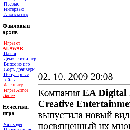
Превью
Интервью
Анонсы игр
Файловый
архив
Игры от
ALAWAR
Патчи
Демоверсии игр
Видео из игр
Софт, драйверы
02. 10. 2009 20:08
Популярные
файлы
Флеш игры
Компания
EA Digital 
Игры Armor
Games
Creative Entertainme
Нечестная
выпустила новый вид
игра
посвященный их мн
Чит коды
Прохождения