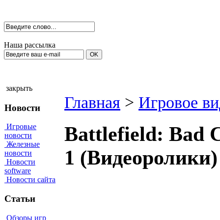
Наша рассылка
закрыть
Главная
>
Игровое ви
Новости
Игровые
Battlefield: Bad
новости
Железные
1 (Видеоролики)
новости
Новости
software
Новости сайта
Статьи
Обзоры игр