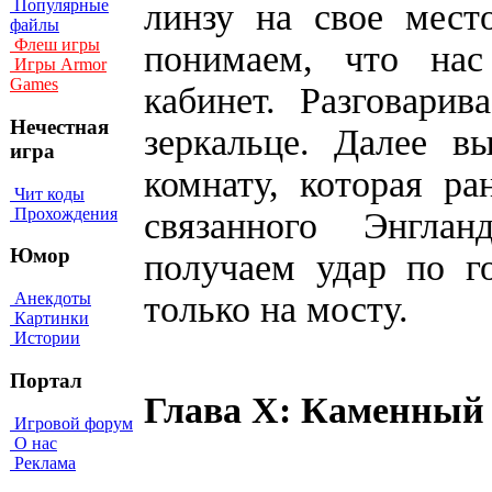
Популярные
линзу на свое мест
файлы
Флеш игры
понимаем, что на
Игры Armor
Games
кабинет. Разговари
Нечестная
зеркальце. Далее в
игра
комнату, которая р
Чит коды
Прохождения
связанного Энгла
Юмор
получаем удар по г
только на мосту.
Анекдоты
Картинки
Истории
Портал
Глава Х: Каменный 
Игровой форум
О нас
Реклама