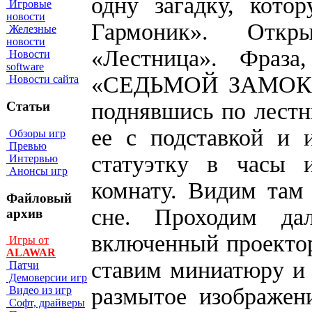
одну загадку, кот
Игровые
новости
Гармоник». Отк
Железные
новости
«Лестница». Фраза
Новости
software
«СЕДЬМОЙ ЗАМОК». 
Новости сайта
поднявшись по лестн
Статьи
ее с подставкой и 
Обзоры игр
Превью
статуэтку в часы
Интервью
Анонсы игр
комнату. Видим там 
Файловый
сне. Проходим д
архив
включенный проектор
Игры от
ALAWAR
ставим миниатюру и
Патчи
Демоверсии игр
размытое изображен
Видео из игр
Софт, драйверы