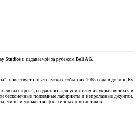
ay Studios
и издаваемой за рубежом
Boll AG
.
ы", повествует о вьетнамских событиях 1968 года в долине Ку
ннельных крыс", созданного для уничтожения укрывавшихся в
ройти бесконечные подземные лабиринты и непролазные джунгли,
наты, мины и множество фанатичных противников.