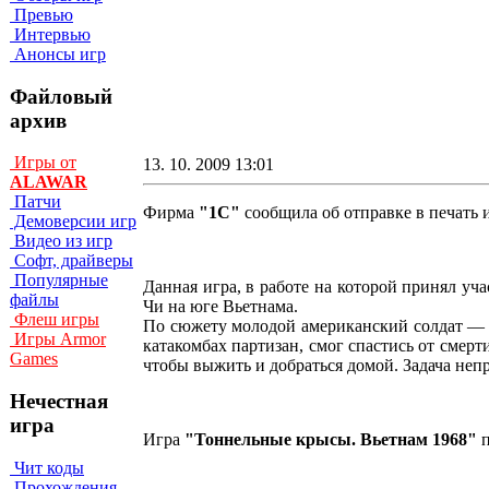
Превью
Интервью
Анонсы игр
Файловый
архив
Игры от
13. 10. 2009 13:01
ALAWAR
Патчи
Фирма
"1С"
сообщила об отправке в печать
Демоверсии игр
Видео из игр
Софт, драйверы
Популярные
Данная игра, в работе на которой принял уч
файлы
Чи на юге Вьетнама.
Флеш игры
По сюжету молодой американский солдат — е
Игры Armor
катакомбах партизан, смог спастись от смер
Games
чтобы выжить и добраться домой. Задача неп
Нечестная
игра
Игра
"Тоннельные крысы. Вьетнам 1968"
п
Чит коды
Прохождения