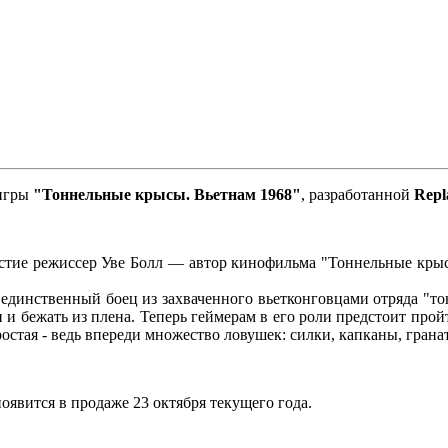
 игры
"Тоннельные крысы. Вьетнам 1968"
, разработанной
Repl
астие режиссер Уве Болл — автор кинофильма "Тоннельные крыс
динственный боец из захваченного вьетконговцами отряда "то
ти и бежать из плена. Теперь геймерам в его роли предстоит п
ростая - ведь впереди множество ловушек: силки, капканы, гра
оявится в продаже 23 октября текущего года.