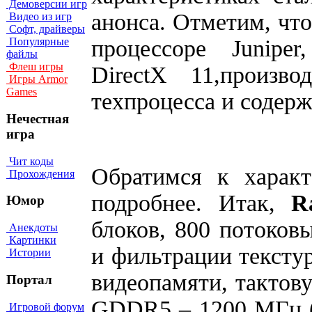
Демоверсии игр
анонса. Отметим, чт
Видео из игр
Софт, драйверы
процессоре Junipe
Популярные
файлы
Флеш игры
DirectX 11,произв
Игры Armor
Games
техпроцесса и содерж
Нечестная
игра
Чит коды
Обратимся к харак
Прохождения
подробнее. Итак,
R
Юмор
блоков, 800 потоков
Анекдоты
Картинки
и фильтрации тексту
Истории
видеопамяти, тактов
Портал
GDDR5 – 1200 МГц (
Игровой форум