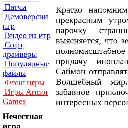
Патчи
Кратко напомни
Демоверсии
прекрасным утро
игр
парочку странн
Видео из игр
выясняется, что 
Софт,
полномасштабное
драйверы
придачу инопла
Популярные
Саймон отправлят
файлы
Волшебный мир.
Флеш игры
забавное приклю
Игры Armor
Games
интересных персо
Нечестная
игра