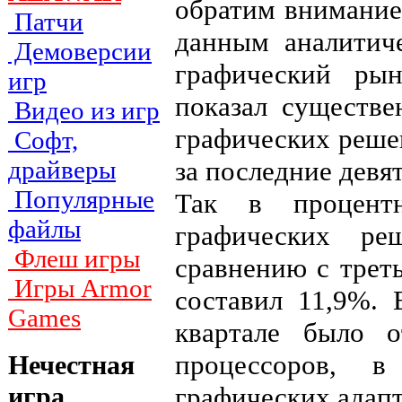
обратим внимание
Патчи
данным аналитиче
Демоверсии
графический ры
игр
показал существе
Видео из игр
графических реше
Софт,
за последние девят
драйверы
Популярные
Так в процент
файлы
графических р
Флеш игры
сравнению с трет
Игры Armor
составил 11,9%.
Games
квартале было о
процессоров, 
Нечестная
графических адапт
игра