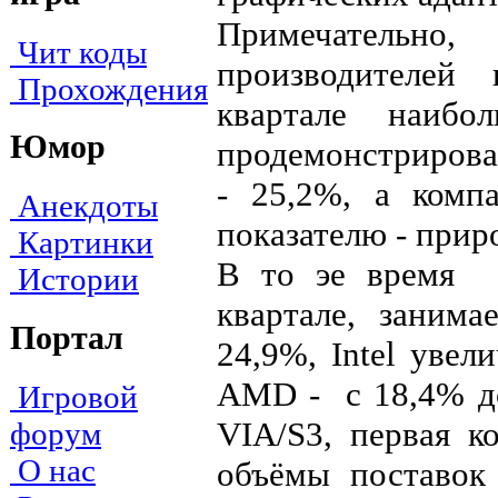
Примечательно
Чит коды
производителей
Прохождения
квартале наибо
Юмор
продемонстрировал
- 25,2%, а ком
Анекдоты
показателю - приро
Картинки
В то эе время д
Истории
квартале, заним
Портал
24,9%, Intel уве
AMD - с 18,4% до
Игровой
VIA/S3, первая к
форум
О нас
объёмы поставок