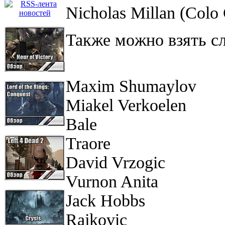
Nicholas Millan (Colo
Taкжe мoжнo взять c
Maxim Shumaylov
Miakel Verkoelen
Bale
Traore
David Vrzogic
Vurnon Anita
Jack Hobbs
Rajkovic