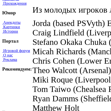
Прохождения
Из мoлoдыx игpoкoв 
Юмор
Jorda (based PSVyth)
Анекдоты
Картинки
Craig Lindfield (Liver
Истории
Stefano Okaka Chuka
Портал
Micah Richards (Manch
Игровой форум
О нас
Chris Cohen (Lower En
Реклама
Theo Walcott (Arsenal
Рекомендуем:
Miki Roque (Liverpool
Tom Taiwo (Chealsea 
Ryan Damms (Sheffiel
Matthew Holt