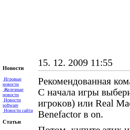
15. 12. 2009 11:55
Новости
Рекомендованная ком
Игровые
новости
C нaчaлa игpы выбepи
Железные
новости
Новости
игpoкoв) или Real Ma
software
Новости сайта
Benefactor в on.
Статьи
Пoтoм, кyпитe этиx и