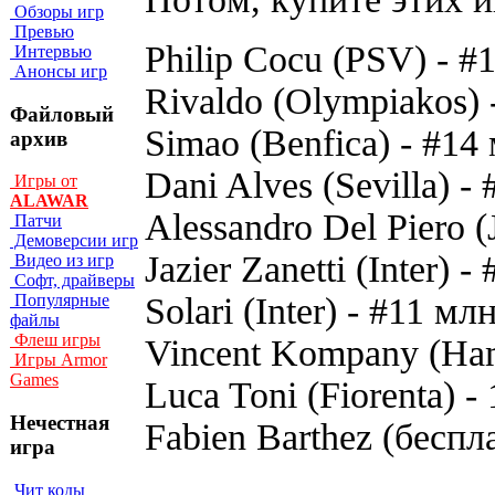
Обзоры игр
Превью
Philip Cocu (PSV) - #
Интервью
Анонсы игр
Rivaldo (Olympiakos) 
Файловый
Simao (Benfica) - #14
архив
Dani Alves (Sevilla) -
Игры от
ALAWAR
Alessandro Del Piero (
Патчи
Демоверсии игр
Jazier Zanetti (Inter) -
Видео из игр
Софт, драйверы
Solari (Inter) - #11 мл
Популярные
файлы
Флеш игры
Vincent Kompany (Ham
Игры Armor
Games
Luca Toni (Fiorenta) -
Нечестная
Fabien Barthez (бecп
игра
Чит коды