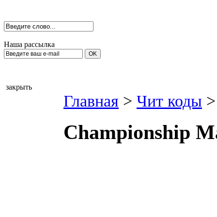
Наша рассылка
закрыть
Главная
>
Чит коды
>
Сhаmрiоnshiр Ма