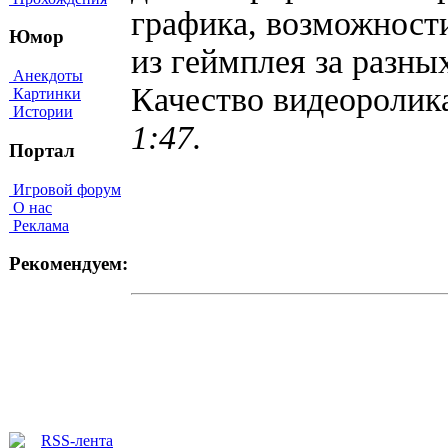
графика, возможност
Юмор
из геймплея за разны
Анекдоты
Качество видеороли
Картинки
Истории
1:47.
Портал
Игровой форум
О нас
Реклама
Рекомендуем: