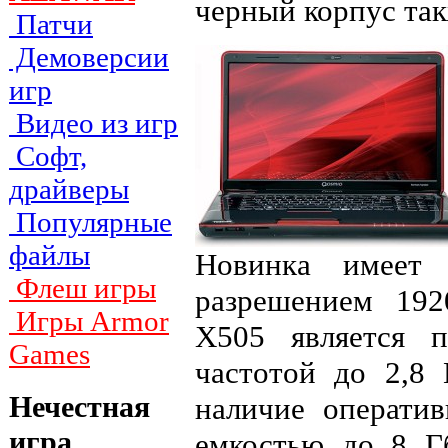
черный корпус так
Патчи
Демоверсии
игр
Видео из игр
Софт,
драйверы
Популярные
файлы
Новинка имеет 
Флеш игры
разрешением 192
Игры Armor
X505 является 
Games
частотой до 2,8
Нечестная
наличие операти
игра
емкостью до 8 Г