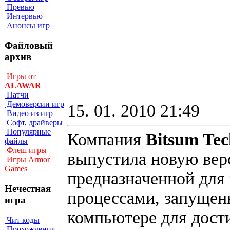
Превью
Интервью
Анонсы игр
Файловый
архив
Игры от
ALAWAR
Патчи
Демоверсии игр
15. 01. 2010 21:49
Видео из игр
Софт, драйверы
Популярные
Компания
Bitsum Tec
файлы
Флеш игры
выпустила новую ве
Игры Armor
Games
предназначенной для
Нечестная
процессами, запуще
игра
компьютере для дост
Чит коды
Прохождения