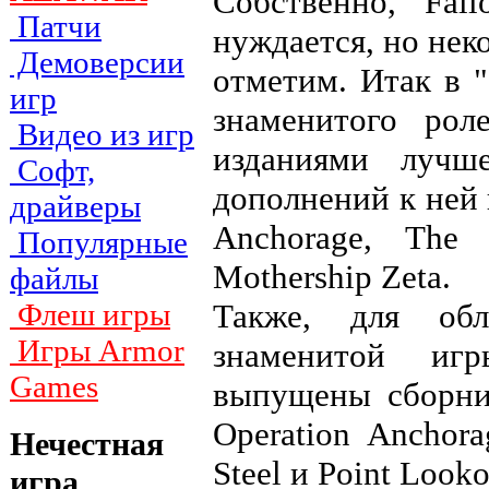
Собственно, Fal
Патчи
нуждается, но нек
Демоверсии
отметим. Итак в "
игр
знаменитого рол
Видео из игр
изданиями лучш
Софт,
дополнений к ней 
драйверы
Anchorage, The 
Популярные
Mothership Zeta.
файлы
Также, для обл
Флеш игры
Игры Armor
знаменитой иг
Games
выпущены сборник
Operation Anchor
Нечестная
Steel и Point Looko
игра