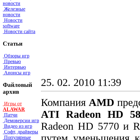
новости
Железные
новости
Новости
software
Новости сайта
Статьи
Обзоры игр
Превью
Интервью
Анонсы игр
25. 02. 2010 11:39
Файловый
архив
Компания
AMD
пред
Игры от
ALAWAR
ATI Radeon HD 58
Патчи
Демоверсии игр
Radeon HD 5770 и R
Видео из игр
Софт, драйверы
путем уменьшения к
Популярные