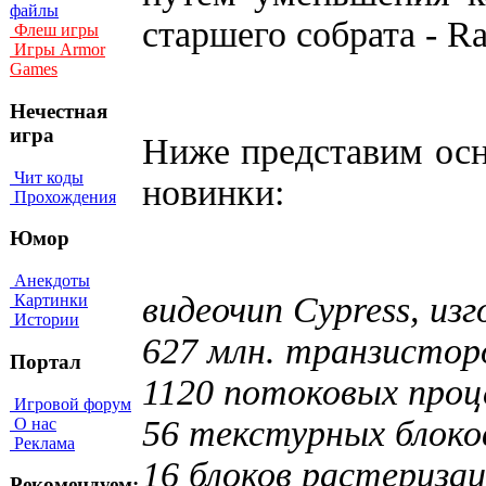
файлы
старшего собрата - R
Флеш игры
Игры Armor
Games
Нечестная
игра
Ниже представим осн
Чит коды
новинки:
Прохождения
Юмор
Анекдоты
видеочип Cypress, из
Картинки
Истории
627 млн. транзистор
Портал
1120 потоковых проц
Игровой форум
56 текстурных блоко
О нас
Реклама
16 блоков растеризац
Рекомендуем: