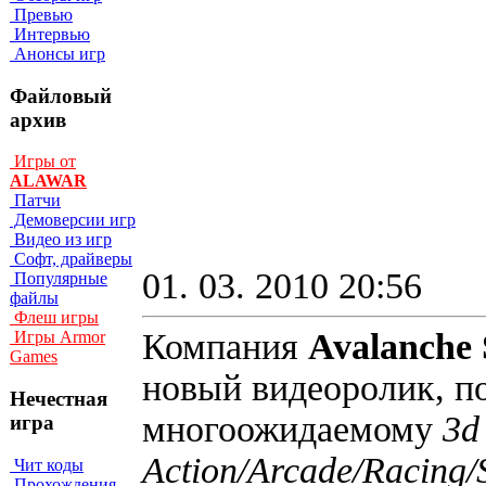
Превью
Интервью
Анонсы игр
Файловый
архив
Игры от
ALAWAR
Патчи
Демоверсии игр
Видео из игр
Софт, драйверы
01. 03. 2010 20:56
Популярные
файлы
Флеш игры
Компания
Avalanche 
Игры Armor
Games
новый видеоролик, 
Нечестная
многоожидаемому
3d
игра
Action/Arcade/Racing/
Чит коды
Прохождения