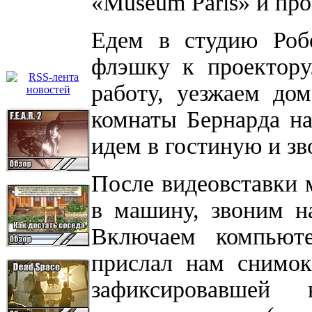
«Museum Paris» и п
Едем в студию Роб
флэшку к проектору
работу, уезжаем до
комнаты Бернарда на
идем в гостиную и зв
После видеовставки 
в машину, звоним н
Включаем компьют
прислал нам снимок
зафиксировавшей