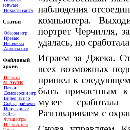
software
наблюдения отсоедин
Новости сайта
компьютера. Выход
Статьи
портрет Черчилля, з
Обзоры игр
Превью
удалась, но сработала
Интервью
Анонсы игр
Играем за Джека. Ст
Файловый
архив
всех возможных под
пришел к следующему
Игры от
ALAWAR
Патчи
быть причастным к
Демоверсии игр
Видео из игр
музее сработала
Софт, драйверы
Популярные
Разговариваем с охра
файлы
Флеш игры
Игры Armor
Снова управляем Кэ
Games