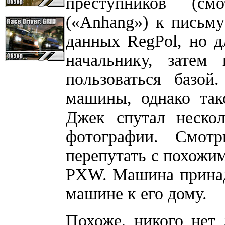
преступников (с
(«Anhang») к письму
данных RegPol, но д
начальнику, затем
пользоваться базо
машины, однако так
Джек спутал нескол
фотографии. Смот
перепутать с похож
PXW. Машина принад
машине к его дому.
Похоже, никого нет 