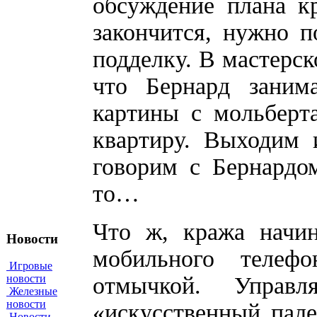
обсуждение плана к
закончится, нужно п
подделку. В мастерск
что Бернард заним
картины с мольберт
квартиру. Выходим 
говорим с Бернардо
то…
Что ж, кража начин
Новости
мобильного телеф
Игровые
отмычкой. Управ
новости
Железные
новости
«искусственный пале
Новости