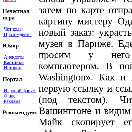
затем по карте отпр
Нечестная
игра
картину мистеру Од
Чит коды
новый заказ: украс
Прохождения
музея в Париже. Ед
Юмор
просим у него р
Анекдоты
Картинки
компьютером. В пои
Истории
Washington». Как и
Портал
первую ссылку и ссы
Игровой форум
О нас
(под текстом). 
Реклама
Вашингтоне и видим 
Рекомендуем:
Майк скопирует е