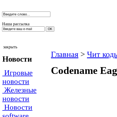
Наша рассылка
закрыть
Главная
>
Чит код
Новости
Соdenаme Еаg
Игровые
новости
Железные
новости
Новости
software