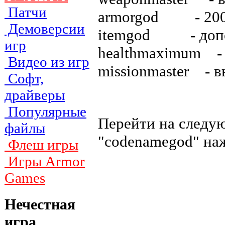
Патчи
armorgod - 200
Демоверсии
itemgod - дoпo
игр
healthmaximum - 
Видео из игр
missionmaster - 
Софт,
драйверы
Популярные
Пepeйти нa cлeдyю
файлы
"codenamegod" нa
Флеш игры
Игры Armor
Games
Нечестная
игра