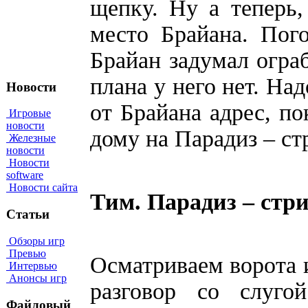
щепку. Ну а теперь
место Брайана. Пог
Брайан задумал ограб
плана у него нет. На
Новости
от Брайана адрес, п
Игровые
новости
дому на Парадиз – ст
Железные
новости
Новости
software
Новости сайта
Тим. Парадиз – стр
Статьи
Обзоры игр
Превью
Осматриваем ворота 
Интервью
Анонсы игр
разговор со слугой
Файловый