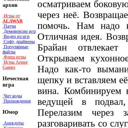
осматриваем боковую
архив
через неё. Возвращ
Игры от
ALAWAR
помочь. Нам надо к
Патчи
Демоверсии игр
Отличная идея. Возв
Видео из игр
Софт, драйверы
Брайан отвлекает 
Популярные
файлы
Открываем кухонное
Флеш игры
Игры Armor
Надо как-то вымани
Games
щепку и вставляем её
Нечестная
игра
вина. Комбинируем 
Чит коды
ведущей в подвал
Прохождения
Перелазим через 
Юмор
разговаривать со слу
Анекдоты