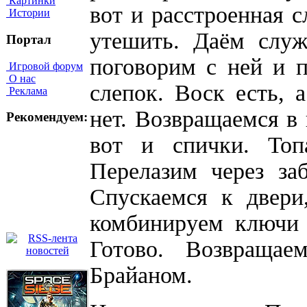
Картинки
вот и расстроенная с
Истории
утешить. Даём служ
Портал
поговорим с ней и 
Игровой форум
О нас
слепок. Воск есть, а
Реклама
нет. Возвращаемся в
Рекомендуем:
вот и спички. Топ
Перелазим через за
Спускаемся к двери
комбинируем ключи 
Готово. Возвраща
Брайаном.