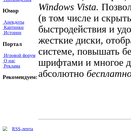
Windows Vista.
Позвол
Юмор
(в том числе и скрыт
Анекдоты
быстродействия и удо
Картинки
Истории
жесткие диски, отоб
Портал
системе, повышать бе
Игровой форум
шрифтами и многое д
О нас
Реклама
абсолютно
бесплатн
Рекомендуем: