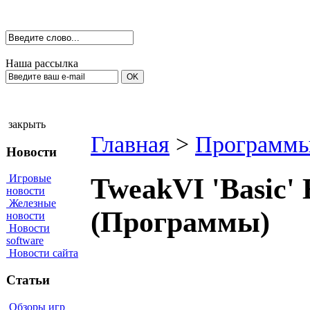
Наша рассылка
закрыть
Главная
>
Программы
Новости
Игровые
TweakVI 'Basic' E
новости
Железные
(Программы)
новости
Новости
software
Новости сайта
Статьи
Обзоры игр