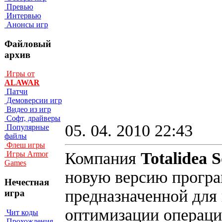
Превью
Интервью
Анонсы игр
Файловый
архив
Игры от
ALAWAR
Патчи
Демоверсии игр
Видео из игр
Софт, драйверы
05. 04. 2010 22:43
Популярные
файлы
Флеш игры
Компания
Totalidea 
Игры Armor
Games
новую версию прогр
Нечестная
предназначенной для
игра
оптимизации операц
Чит коды
Прохождения