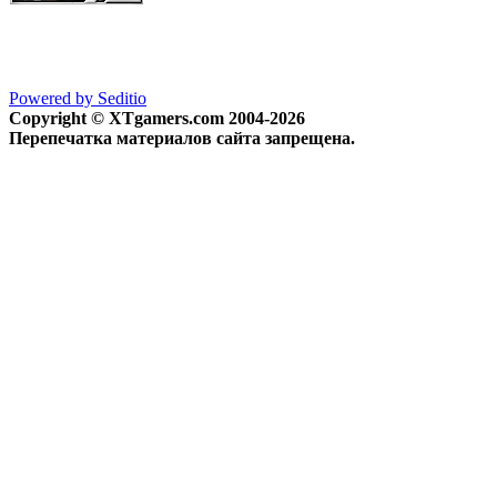
Powered by Seditio
Copyright © XTgamers.com 2004-2026
Перепечатка материалов сайта запрещена.