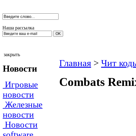
Наша рассылка
закрыть
Главная
>
Чит код
Новости
Соmbаts Remi
Игровые
новости
Железные
новости
Новости
software