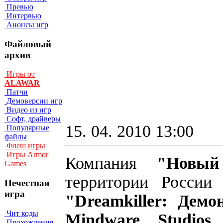
Превью
Интервью
Анонсы игр
Файловый
архив
Игры от
ALAWAR
Патчи
Демоверсии игр
Видео из игр
Софт, драйверы
15. 04. 2010 13:00
Популярные
файлы
Флеш игры
Игры Armor
Компания
"Новый
Games
территории Росси
Нечестная
игра
"Dreamkiller: Дем
Чит коды
Mindware Studios
,
Прохождения