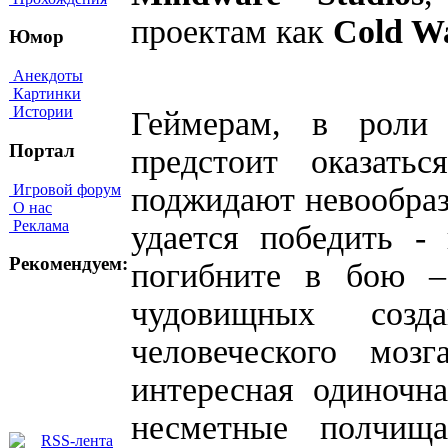
проектам как
Cold W
Юмор
Анекдоты
Картинки
Истории
Геймерам, в роли 
Портал
предстоит оказать
Игровой форум
поджидают невообра
О нас
Реклама
удается победить -
Рекомендуем:
погибните в бою –
чудовищных созд
человеческого моз
интересная одиночн
несметные полчища