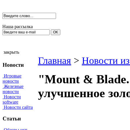
Наша рассылка
закрыть
Главная
>
Новости из
Новости
"Mount & Blade.
Игровые
новости
Железные
улучшенное золо
новости
Новости
software
Новости сайта
Статьи
Обзоры игр