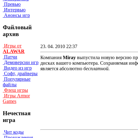
Превью
Интервью
Анонсы игр
Файловый
архив
Игры от
23. 04. 2010 22:37
ALAWAR
Патчи
Компания
Miray
выпустила новую версию пр
Демоверсии игр
дисках вашего компьютера. Сохраняемая инф
Видео из игр
является абсолютно
бесплатной.
Софт, драйверы
Популярные
файлы
Флеш игры
Игры Armor
Games
Нечестная
игра
Чит коды
Прохождения