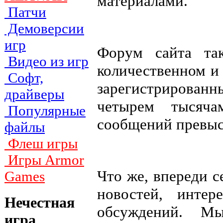
материалами.
Патчи
Демоверсии
игр
Форум сайта та
Видео из игр
количественном и
Софт,
зарегистрирован
драйверы
четырем тысяча
Популярные
сообщений превыс
файлы
Флеш игры
Игры Armor
Что же, впереди 
Games
новостей, инте
Нечестная
обсуждений. М
игра