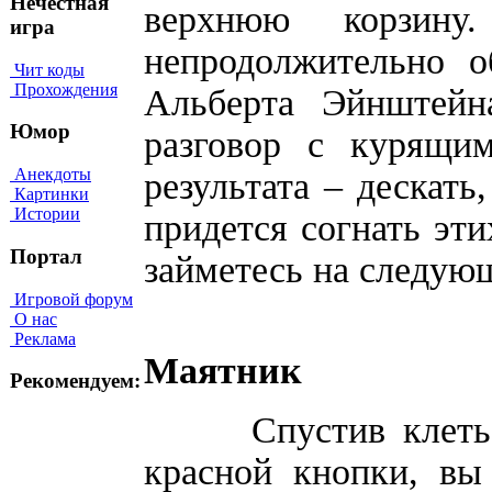
Нечестная
верхнюю корзину
игра
непродолжительно 
Чит коды
Прохождения
Альберта Эйнштейн
Юмор
разговор с курящи
Анекдоты
результата – дескать
Картинки
Истории
придется согнать эти
Портал
займетесь на след
Игровой форум
О нас
Реклама
Маятник
Рекомендуем:
Спустив клеть с 
красной кнопки, вы