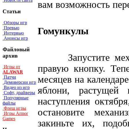
Новости сайта
вам возможность пер
Статьи
Обзоры игр
Превью
Гомункулы
Интервью
Анонсы игр
Файловый
Запустите механи
архив
правую кнопку. Теп
Игры от
ALAWAR
месяцев на календаре
Патчи
Демоверсии игр
яблони, растущей
Видео из игр
Софт, драйверы
Популярные
наступления октября
файлы
Флеш игры
остановите механ
Игры Armor
Games
закиньте их, подоб