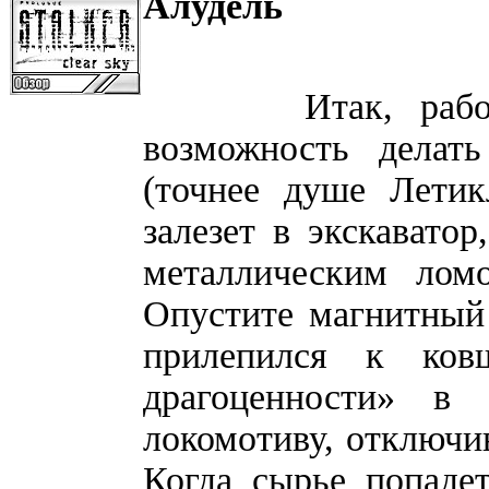
Алудель
Итак, рабочие у
возможность делат
(точнее душе Летик
залезет в экскаватор
металлическим ломо
Опустите магнитный
прилепился к ков
драгоценности» в
локомотиву, отключив
Когда сырье попаде