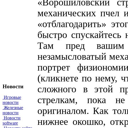
«Ворошиловский ст
механических пчел и
«отблагодарить» это
быстро спускайтесь н
Там пред вашим 
незамысловатый меха
портрет физиономи
(кликнете по нему, ч
Новости
сложного в этой пр
стрелкам, пока не
Игровые
новости
Железные
оригиналом. Как толь
новости
Новости
нижнее окошко, отк
software