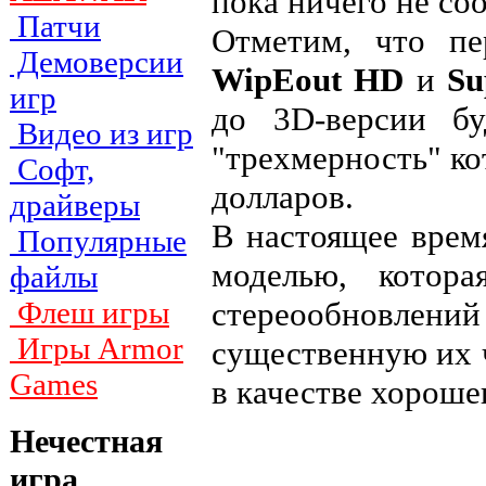
пока ничего не с
Патчи
Отметим, что п
Демоверсии
WipEout HD
и
Su
игр
до 3D-версии б
Видео из игр
"трехмерность" ко
Софт,
долларов.
драйверы
В настоящее врем
Популярные
моделью, котор
файлы
стереообновлени
Флеш игры
Игры Armor
существенную их ч
Games
в качестве хороше
Нечестная
игра