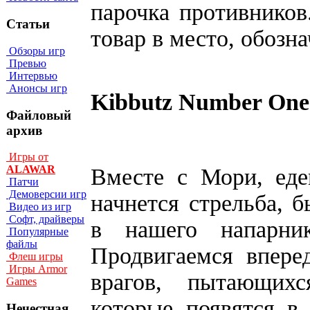
парочка противников
Статьи
товар в место, обозна
Обзоры игр
Превью
Интервью
Анонсы игр
Kibbutz Number One
Файловый
архив
Игры от
ALAWAR
Вместе с Мори, еде
Патчи
Демоверсии игр
начнется стрельба, 
Видео из игр
Софт, драйверы
в нашего напарник
Популярные
файлы
Продвигаемся впере
Флеш игры
Игры Armor
врагов, пытающих
Games
которые появятся в
Нечестная