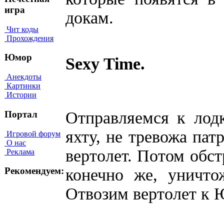
игра
докам.
Чит коды
Прохождения
Юмор
Sexy Time.
Анекдоты
Картинки
Истории
Отправляемся к лод
Портал
яхту, не тревожа пат
Игровой форум
О нас
вертолет. Потом обст
Реклама
конечно же, уничто
Рекомендуем:
Отвозим вертолет к 