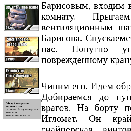
Барисовым, входим 
комнату. Прыга
вентиляционным ша
Барисова. Спускаем
нас. Попутно ун
поврежденному кран
Чиним его. Идем обр
Добираемся до пунк
Обход блокировки
врагов. На борту 
paramours.ru
кто знает
обход блокировки
paramours.ru
.
Игломет. Он край
paramours-domains.ru
снайперская винто