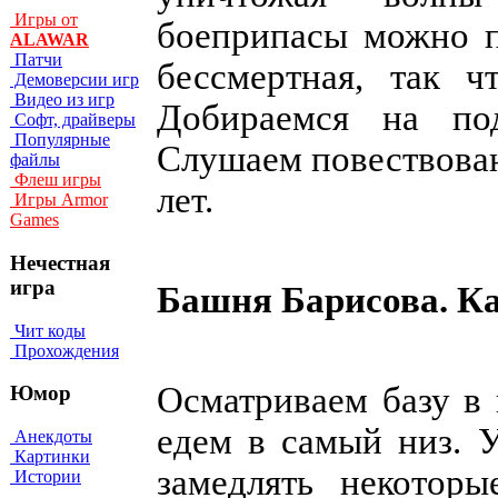
Игры от
боеприпасы можно п
ALAWAR
Патчи
бессмертная, так ч
Демоверсии игр
Видео из игр
Добираемся на по
Софт, драйверы
Популярные
Слушаем повествован
файлы
Флеш игры
лет.
Игры Armor
Games
Нечестная
игра
Башня Барисова. Ка
Чит коды
Прохождения
Осматриваем базу в 
Юмор
едем в самый низ.
Анекдоты
Картинки
замедлять некоторы
Истории