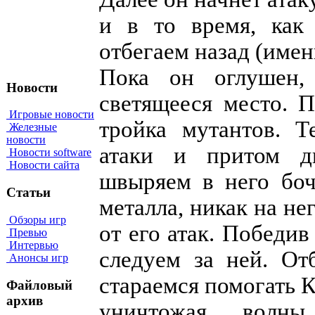
и в то время, как
отбегаем назад (именн
Пока он оглушен,
Новости
светящееся место. 
Игровые новости
тройка мутантов. Т
Железные
новости
атаки и притом дв
Новости software
Новости сайта
швыряем в него боч
Статьи
металла, никак на не
Обзоры игр
от его атак. Победив
Превью
Интервью
следуем за ней. От
Анонсы игр
стараемся помогать 
Файловый
архив
уничтожая волны