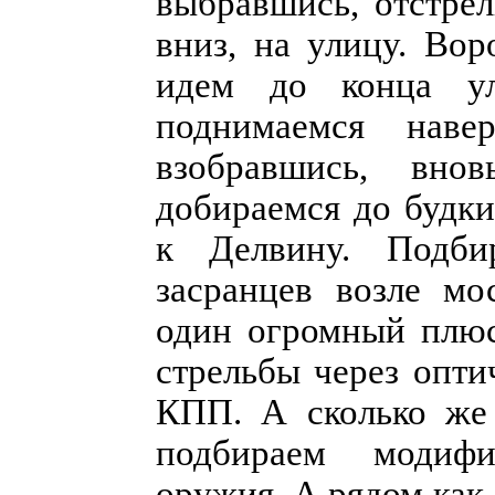
выбравшись, отстре
вниз, на улицу. Вор
идем до конца ул
поднимаемся нав
взобравшись, вн
добираемся до будки
к Делвину. Подби
засранцев возле мо
один огромный плюс
стрельбы через опти
КПП. А сколько же 
подбираем модифи
оружия. А рядом как