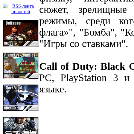
сюжет, зрелищные 
режимы, среди кот
флага»", "Бомба", "
"Игры со ставками".
Call of Duty: Black 
PC, PlayStation 3 
языке.