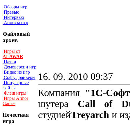
Обзоры игр
Превью
Интервью
Анонсы игр
Файловый
архив
Игры от
ALAWAR
Патчи
Демоверсии игр
Видео из игр
16. 09. 2010 09:37
Софт, драйверы
Популярные
файлы
Компания
"1С-Софт
Флеш игры
Игры Armor
шутера
Call of D
Games
студией
Treyarch
и из
Нечестная
игра