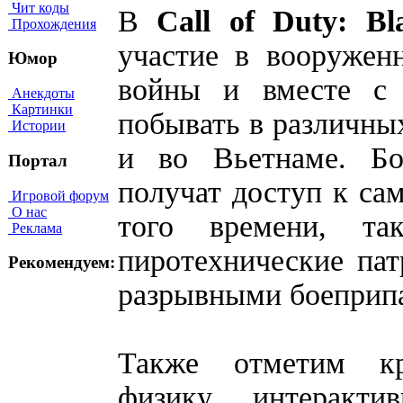
Чит коды
В
Call of Duty: B
Прохождения
участие в вооружен
Юмор
войны и вместе с 
Анекдоты
Картинки
побывать в различных
Истории
и во Вьетнаме. Бо
Портал
получат доступ к с
Игровой форум
О нас
того времени, та
Реклама
пиротехнические пат
Рекомендуем:
разрывными боеприп
Также отметим кр
физику, интеракти