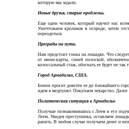
которую мы задали.
Новые друзья, старые проблемы.
Еще один человек, который научит нас всем
Уничтожаем кроликов в огороде, затем отс
переодеться.
Преграды на пути.
Нам предстоит гонка на лошадях. Что следуе
от мини-карты, синей полоской, обозначен
колоссальный стаж, обогнать ее будет не так 
Город Армадильо, США.
Бонни просит довезти ее до ближайшего горо
идем в медпункт. Покупаем лекарство. Дале
Политическая ситуация в Армадильо
.
Получше познакомившись с Леем и его подчи
Леем. Увидев преступника, оставляем лошадь
ранить. В любом случае получаем денег и не