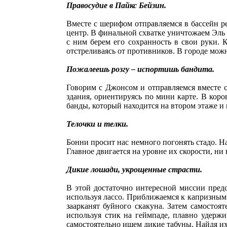
Правосудие в Пайкс Бейзин.
Вместе с шерифом отправляемся в бассейн р
центр. В финальной схватке уничтожаем Эль
с ним берем его сохранность в свои руки.
отстреливаясь от противников. В городе можн
Пожалеешь розгу – испортишь бандита.
Говорим с Джонсом и отправляемся вместе с
здания, ориентируясь по мини карте. В коро
банды, который находится на втором этаже 
Телочки и телки.
Бонни просит нас немного погонять стадо. Н
Главное двигается на уровне их скорости, ни 
Дикие лошади, укрощенные страсти.
В этой достаточно интересной миссии предс
используя лассо. Приближаемся к капризным
заарканят буйного скакуна. Затем самостоя
используя стик на геймпаде, плавно удержи
самостоятельно ищем дикие табуны. Найдя их,