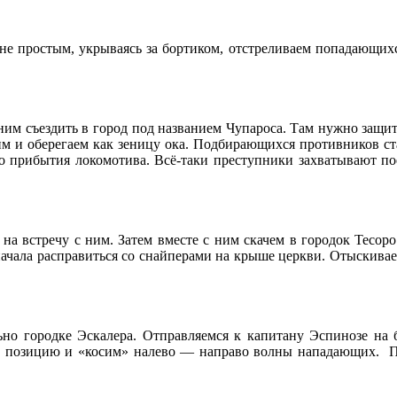
 не простым, укрываясь за бортиком, отстреливаем попадающих
ним съездить в город под названием Чупароса. Там нужно защи
ним и оберегаем как зеницу ока. Подбирающихся противников ст
до прибытия локомотива. Всё-таки преступники захватывают пое
 на встречу с ним. Затем вместе с ним скачем в городок Тесор
начала расправиться со снайперами на крыше церкви. Отыскива
льно городке Эскалера. Отправляемся к капитану Эспинозе н
ую позицию и «косим» налево — направо волны нападающих. 