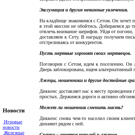
Эксгумация и другие невинные увлечения.
На кладбище знакомимся с Сетом. Он хочет 
в этой миссии не обойтись. Добираемся до 
отвлечь внимание шерифов. Уйдя от погони, 
доставляем к Сету. В награду получаем пис
отстреливаясь от конкурентов.
Пусть мертвые хоронят своих мертвецов.
Поговорив с Сетом, идем к поселению. Он 
Дверь заблокирована, ищем альтернативный п
Лжецы, мошенники и другие достойные гр
Диккенс доставляет нас к месту проведения г
простых. Держимся дороги и активно обгоняе
Может ли мошенник сменить масть?
Новости
Диккенс снова чем-то насолил своим клиен
Игровые
динамит рядом с ней.
новости
Железные
Скачки – занятие королей и лжецов.