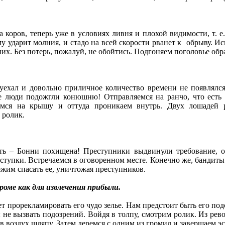
 коров, теперь уже в условиях ливня и плохой видимости, т. е
му ударит молния, и стадо на всей скорости рванет к обрыву. 
них. Без потерь, пожалуй, не обойтись. Подгоняем поголовье обр
уехал и довольно приличное количество времени не появлялся
е люди подожгли конюшню! Отправляемся на ранчо, что есть
емся на крышу и оттуда проникаем внутрь. Двух лошадей ре
 ролик.
ть – Бонни похищена! Преступники выдвинули требование, о
уступки. Встречаемся в оговоренном месте. Конечно же, бандит
ежим спасать ее, уничтожая преступников.
оме как для извлечения прибыли.
ет прорекламировать его чудо зелье. Нам предстоит быть его по
не вызвать подозрений. Войдя в толпу, смотрим ролик. Из рево
 воздух шляпу. Затем деремся с одним из громил и завершаем э