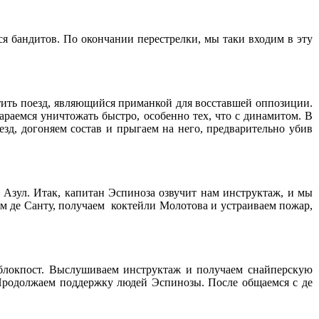
ся бандитов. По окончании перестрелки, мы таки входим в эту
тить поезд, являющийся приманкой для восставшей оппозиции.
араемся уничтожать быстро, особенно тех, что с динамитом. В
зд, догоняем состав и прыгаем на него, предварительно убив
о Азул. Итак, капитан Эспиноза озвучит нам инструктаж, и мы
ем де Санту, получаем коктейли Молотова и устраиваем пожар,
а блокпост. Выслушиваем инструктаж и получаем снайперскую
Продолжаем поддержку людей Эспинозы. После общаемся с де