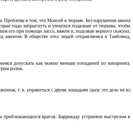
 Проблема в том, что Моисей в тюрьме. Без нарушения закона
торые надо запрыгнуть и умчаться подальше от тюрьмы, чтобы
им его при помощи лассо, вяжем и, подозвав верного скакуна,
ед законом. В обществе этих людей отправляемся в Тамблвид,
раемся допускать как можно меньше попаданий по напарнику.
трим ролик.
енная, т. к. управиться с двумя лошадьми сразу это дело не из
ем приближающихся врагов. Баррикаду устраняем выстрелом в