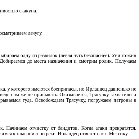
ливостью скакуна.
осматриваем лачугу.
выбираем одну из развилок (левая чуть безопаснее). Уничтожив
. Добираемся до места назначения и смотрим ролик. Получаем
чка, у которого имеются боеприпасы, но Ирландец давненько не
 ведь нам же не привыкать. Оказывается, Трясучку захватили и
орываемся туда. Освобождаем Трясучку, погружаем патроны в
 Начинаем отчистку от бандитов. Когда атаки прекратятся,
имся к плаванию по реке. Ирландец отвезет нас в Мексику.