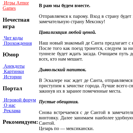
Игры Armor
В раю мы будем вместе.
Games
Отправляемся к парому. Вход в страну будет
Нечестная
замечательную страну Мексику!
игра
Цивилизация любой ценой.
Чит коды
Наш новый знакомый де Санта предлагает с 
Прохождения
После того как поезд тронется, следуем за 
туннеле будет ждать засада. Очищаем путь 
Юмор
всех, кто нам мешает.
Анекдоты
Дьявольский напиток.
Картинки
Истории
В Эскалере нас ждет де Санта, отправляемся
приступим к зачистке города. Лучше всего с
Портал
закинув их в заранее помеченные места.
Игровой форум
Пустые обещания.
О нас
Реклама
Снова встречаемся с де Сантой в замечате
винтовку. Далее занимаем наиболее удобн
Рекомендуем:
Сантой.
Цезарь по — мексикански.