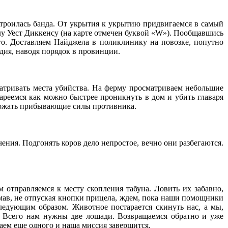
строилась банда. От укрытия к укрытию придвигаемся в самый
у Уест Диккенсу (на карте отмечен буквой «W»). Пообщавшись
го. Доставляем Найджела в поликлинику на повозке, попутно
удия, наводя порядок в провинции.
матривать места убийства. На ферму просматриваем небольшие
тареемся как можно быстрее проникнуть в дом и убить главаря
тожать прибывающие силы противника.
ения. Подгонять коров дело непростое, вечно они разбегаются.
отправляемся к месту скопления табуна. Ловить их забавно,
мав, не отпуская кнопки прицела, ждем, пока наши помощники
следующим образом. Животное постарается скинуть нас, а мы,
о. Всего нам нужны две лошади. Возвращаемся обратно и уже
щаем еще одного и наша миссия завершится.