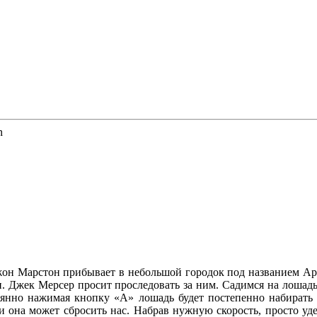
n
жон Марстон прибывает в небольшой городок под названием А
 Джек Мерсер просит проследовать за ним. Садимся на лошадь 
тоянно нажимая кнопку «А» лошадь будет постепенно набирать 
и она может сбросить нас. Набрав нужную скорость, просто уд