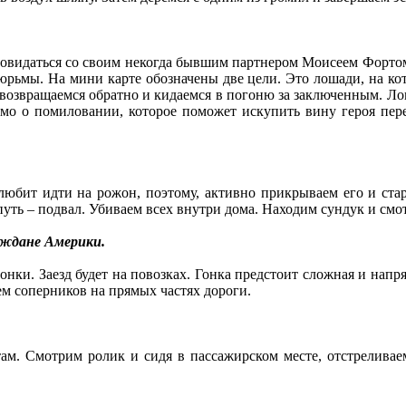
повидаться со своим некогда бывшим партнером Моисеем Фортом.
тюрьмы. На мини карте обозначены две цели. Это лошади, на ко
возвращаемся обратно и кидаемся в погоню за заключенным. Лов
ьмо о помиловании, которое поможет искупить вину героя пер
любит идти на рожон, поэтому, активно прикрываем его и ста
уть – подвал. Убиваем всех внутри дома. Находим сундук и смо
аждане Америки.
онки. Заезд будет на повозках. Гонка предстоит сложная и напряж
м соперников на прямых частях дороги.
там. Смотрим ролик и сидя в пассажирском месте, отстрелива