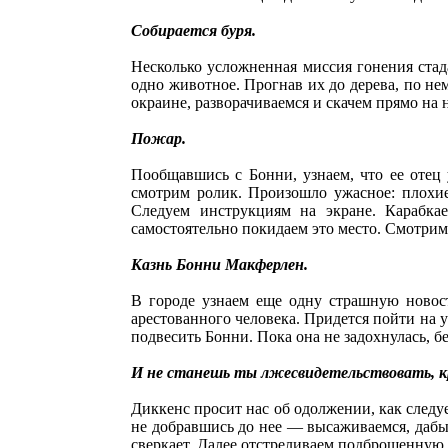
Собирается буря.
Несколько усложненная миссия гонения стада
одно животное. Прогнав их до дерева, по не
окраине, разворачиваемся и скачем прямо на 
Пожар.
Пообщавшись с Бонни, узнаем, что ее отец 
смотрим ролик. Произошло ужасное: плохи
Следуем инструкциям на экране. Карабка
самостоятельно покидаем это место. Смотрим
Казнь Бонни Макферлен.
В городе узнаем еще одну страшную новос
арестованного человека. Придется пойти на 
подвесить Бонни. Пока она не задохнулась, б
И не станешь ты лжесвидетельствовать, кр
Диккенс просит нас об одолжении, как следу
не добравшись до нее — высаживаемся, дабы 
сверкает. Далее отстреливаем подброшенную в