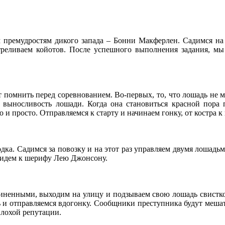
 премудростям дикого запада – Бонни Макферлен. Садимся на 
треливаем койотов. После успешного выполнения задания, м
т помнить перед соревнованием. Во-первых, то, что лошадь не м
а выносливость лошади. Когда она становиться красной пора 
то и просто. Отправляемся к старту и начинаем гонку, от костра к
дка. Садимся за повозку и на этот раз управляем двумя лошадь
е идем к шерифу Лею Джонсону.
ненными, выходим на улицу и подзываем свою лошадь свистком
 и отправляемся вдогонку. Сообщники преступника будут мешат
плохой репутации.