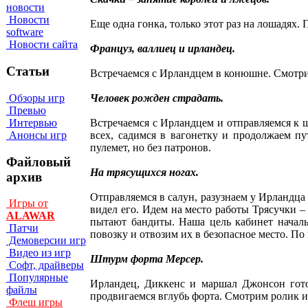
новости
Новости
Еще одна гонка, только этот раз на лошадях.
software
Новости сайта
Француз, валлиец и ирландец.
Статьи
Встречаемся с Ирландцем в конюшне. Смотрим
Обзоры игр
Человек рожден страдать.
Превью
Интервью
Встречаемся с Ирландцем и отправляемся к ш
Анонсы игр
всех, садимся в вагонетку и продолжаем пу
пулемет, но без патронов.
Файловый
На трясущихся ногах.
архив
Отправляемся в салун, разузнаем у Ирландца
Игры от
видел его. Идем на место работы Трясучки –
ALAWAR
пытают бандиты. Наша цель кабинет началь
Патчи
повозку и отвозим их в безопасное место. По
Демоверсии игр
Видео из игр
Штурм форта Мерсер.
Софт, драйверы
Популярные
Ирландец, Диккенс и маршал Джонсон готов
файлы
продвигаемся вглубь форта. Смотрим ролик и
Флеш игры