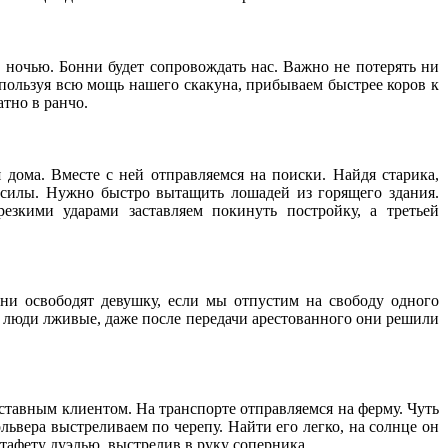
. ночью. Бонни будет сопровождать нас. Важно не потерять ни
Используя всю мощь нашего скакуна, прибываем быстрее коров к
атно в ранчо.
 дома. Вместе с ней отправляемся на поиски. Найдя старика,
 силы. Нужно быстро вытащить лошадей из горящего здания.
зкими ударами заставляем покинуть постройку, а третьей
ни освободят девушку, если мы отпустим на свободу одного
ы люди лживые, даже после передачи арестованного они решили
дставным клиентом. На транспорте отправляемся на ферму. Чуть
львера выстреливаем по черепу. Найти его легко, на солнце он
стафету дуэлью, выстрелив в руку соперника.