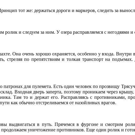
 Принцип тот же: держаться дороги и маркеров, следить за вынос
 ролик и следуем за ним. У озера расправляемся с негодяями и 
ахте. Она очень хорошо охраняется, особенно у входа. Внутри 
ть, стреляя по препятствиям и толкая транспорт на подъемах
 о патронах для пулемета. Есть один человек по прозвищу Трясу
 склад. Входная дверь заперта, поэтому проникаем через крышу,
ника. Там то и держат его. Расправляясь с противниками, пр
 пути как обычно отстреливаемся от назойливых врагов.
ы выдвигаться в путь. Прячемся в фургоне и смотрим ролик.
 продолжаем уничтожение противников. Еще один ролик и готов