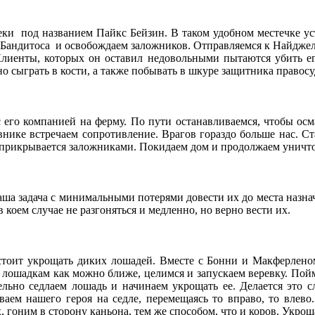
еки под названием Пайкс Бейзин. В таком удобном местечке у
 Бандитоса и освобождаем заложников. Отправляемся к Найджел
 Клиенты, которых он оставил недовольными пытаются убить е
о сыграть в кости, а также побывать в шкуре защитника правос
 его компанией на ферму. По пути останавливаемся, чтобы ос
внике встречаем сопротивление. Врагов гораздо больше нас. С
и прикрывается заложниками. Покидаем дом и продолжаем унич
аша задача с минимальными потерями довести их до места назнач
в коем случае не разгоняться и медленно, но верно вести их.
тоит укрощать диких лошадей. Вместе с Бонни и Макферленом 
 лошадкам как можно ближе, целимся и запускаем веревку. Пой
тельно седлаем лошадь и начинаем укрощать ее. Делается это 
ваем нашего героя на седле, перемещаясь то вправо, то влев
 гоним в сторону каньона, тем же способом, что и коров. Укро