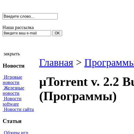
Наша рассылка
закрыть
Главная
>
Программы
Новости
Игровые
µTorrent v. 2.2 
новости
Железные
(Программы)
новости
Новости
software
Новости сайта
Статьи
Обзоры игр