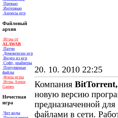
Превью
Интервью
Анонсы игр
Файловый
архив
Игры от
ALAWAR
Патчи
Демоверсии игр
Видео из игр
Софт, драйверы
20. 10. 2010 22:25
Популярные
файлы
Флеш игры
Компания
BitTorrent,
Игры Armor
Games
новую версию прогр
Нечестная
предназначенной дл
игра
файлами в сети. Рабо
Чит коды
Прохождения