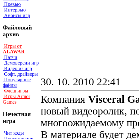
Превью
Интервью
Анонсы игр
Файловый
архив
Игры от
ALAWAR
Патчи
Демоверсии игр
Видео из игр
Софт, драйверы
30. 10. 2010 22:41
Популярные
файлы
Флеш игры
Компания
Visceral 
Игры Armor
Games
новый видеоролик, п
Нечестная
многоожидаемому п
игра
В материале будет де
Чит коды
Прохождения