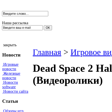
Наша рассылка
закрыть
Главная
>
Игровое ви
Новости
Игровые
Dead Space 2 Hal
новости
Железные
(Видеоролики)
новости
Новости
software
Новости сайта
Статьи
Обзоры игр