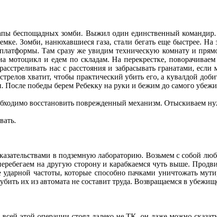
пы беспощадных зомби. Выжил один единственный командир. Но
земке. Зомби, нанюхавшиеся газа, стали бегать еще быстрее. На
о платформы. Там сразу же увидим техническую комнату и прямо
на мотоцикл и едем по складам. На перекрестке, поворачиваем 
асстреливать нас с расстояния и забрасывать гранатами, если
трелов хватит, чтобы практический убить его, а кувалдой добит
ы. После победы берем Ребекку на руки и бежим до самого убеж
обходимо восстановить поврежденный механизм. Отыскиваем ну
вать.
оказательствами в подземную лабораторию. Возьмем с собой лю
еребегаем на другую сторону и карабкаемся чуть выше. Продви
е ударной частоты, которые способно пачками уничтожать мути
убить их из автомата не составит труда. Возвращаемся в убежищ
ве всей этой операции стоял далеко не ТК, он даже можно сказ