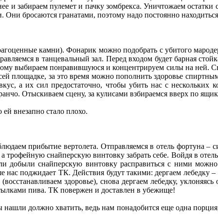
ее и забираем пулемет и пачку зомбрекса. Уничтожаем остатки
и. Они бросаются гранатами, поэтому надо постоянно находитьс
драгоценные камни). Фонарик можно подобрать с убитого мароде
авляемся в танцевальный зал. Перед входом будет барная стой
этому выбираем понравившуюся и концентрируем силы на ней. Сн
всей площадке, за это время можно пополнить здоровье спиртны
 вкус, а их сил предостаточно, чтобы убить нас с нескольких 
ранчо. Отыскиваем сцену, за кулисами взбираемся вверх по ящик
 ей внезапно стало плохо.
юдаем прибытие вертолета. Отправляемся в отель фортуна – си
а трофейную снайперскую винтовку забрать себе. Войдя в отель,
сли добыли снайперскую винтовку расправиться с ними можно 
е нас поджидает ТК. Действия будут такими: дергаем лебедку –
(восстанавливаем здоровье), снова дергаем лебедку, уклоняясь
утылками пива. ТК повержен и доставлен в убежище!
ы нашли должно хватить, ведь нам понадобится еще одна порция,