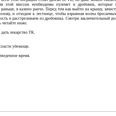
ля этой миссии необходимы пулемет и дробовик, которые 
 раньше, в казино ранчо. Перед тем как выйти на крышу, зачис
 голову, и отходим к лестнице, чтобы взрывная волна бросаемы
ность и расстреливаем из дробовика. Смотри заключительный рол
ь читайте ниже.
 дать лекарство ТК.
 спасти убежище.
тведенное время.