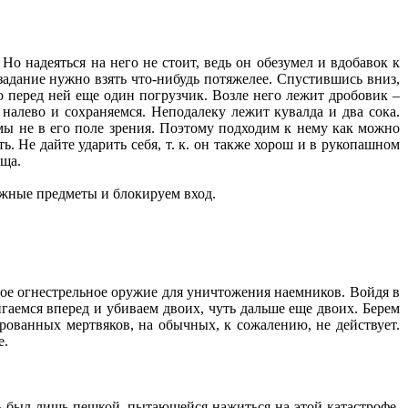
 надеяться на него не стоит, ведь он обезумел и вдобавок к
 задание нужно взять что-нибудь потяжелее. Спустившись вниз,
 перед ней еще один погрузчик. Возле него лежит дробовик –
налево и сохраняемся. Неподалеку лежит кувалда и два сока.
 мы не в его поле зрения. Поэтому подходим к нему как можно
ь. Не дайте ударить себя, т. к. он также хорош и в рукопашном
ища.
жные предметы и блокируем вход.
бое огнестрельное оружие для уничтожения наемников. Войдя в
гаемся вперед и убиваем двоих, чуть дальше еще двоих. Берем
рованных мертвяков, на обычных, к сожалению, не действует.
е.
ать был лишь пешкой, пытающейся нажиться на этой катастрофе.