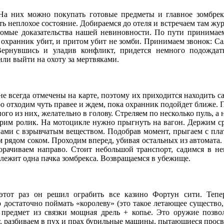
На них можно покупать готовые предметы и главное зомбрекс
 неплохое состояние. Добираемся до отеля и встречаем там жур
сомые доказательства нашей невиновности. По пути принимае
а охранник убит, и притом убит не зомби. Принимаем звонок: Са
ернувшись и уладив конфликт, придется немного подождат
ли выйти на охоту за мертвяками.
не всегда отмечены на карте, поэтому их приходится находить с
о отходим чуть правее и ждем, пока охранник подойдет ближе. 
ого из них, желательно в голову. Стреляем по несколько пуль, а
трим ролик. На мотоцикле нужно прыгнуть на вагон. Держим с
онами с взрывчатым веществом. Подобрав момент, прыгаем с пл
 рядом соком. Проходим вперед, убивая остальных из автомата
орачиваем направо. Стоит небольшой транспорт, садимся в не
 лежит одна пачка зомбрекса. Возвращаемся в убежище.
этот раз он решил ограбить все казино Фортун сити. Теп
о достаточно поймать «королеву» (это такое летающее существо
ь предмет из связки мощная дрель + копье. Это оружие позв
т, разбиваем в пух и прах бурильные машины, пытающиеся просв