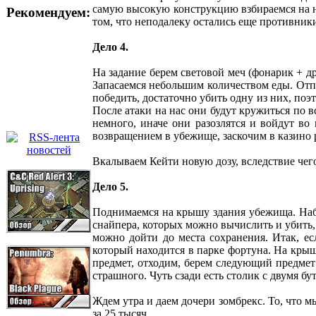
самую высокую конструкцию взбираемся на н
Рекомендуем:
том, что неподалеку остались еще противник
Дело 4.
На задание берем световой меч (фонарик + 
Запасаемся небольшим количеством еды. Отпр
победить, достаточно убить одну из них, по
После атаки на нас они будут кружиться по 
немного, иначе они разозлятся и войдут во
возвращением в убежище, заскочим в казино 
Вкалываем Кейти новую дозу, вследствие чего
Дело 5.
Поднимаемся на крышу здания убежища. Набл
снайпера, которых можно вычислить и убить, 
можно дойти до места сохранения. Итак, е
который находится в парке фортуна. На крыш
предмет, отходим, берем следующий предмет 
страшного. Чуть сзади есть столик с двумя б
Ждем утра и даем дочери зомбрекс. То, что м
за 25 тысяч.