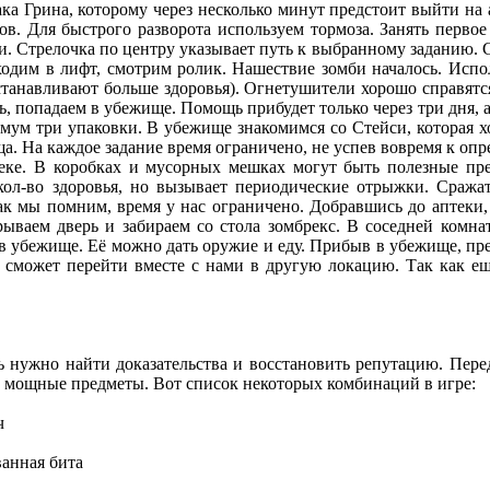
а Грина, которому через несколько минут предстоит выйти на 
иков. Для быстрого разворота используем тормоза. Занять перво
и. Стрелочка по центру указывает путь к выбранному заданию. Со
Входим в лифт, смотрим ролик. Нашествие зомби началось. Испо
сстанавливают больше здоровья). Огнетушители хорошо справятс
 попадаем в убежище. Помощь прибудет только через три дня, а 
мум три упаковки. В убежище знакомимся со Стейси, которая х
а. На каждое задание время ограничено, не успев вовремя к оп
еке. В коробках и мусорных мешках могут быть полезные пр
кол-во здоровья, но вызывает периодические отрыжки. Сража
как мы помним, время у нас ограничено. Добравшись до аптеки
рываем дверь и забираем со стола зомбрекс. В соседней комн
е в убежище. Её можно дать оружие и еду. Прибыв в убежище, пр
на сможет перейти вместе с нами в другую локацию. Так как ещ
 нужно найти доказательства и восстановить репутацию. Пере
ть мощные предметы. Вот список некоторых комбинаций в игре:
ч
ванная бита