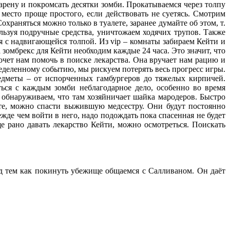
арену и покромсать десятки зомби. Прокатываемся через толпу
е место проще простого, если действовать не суетясь. Смотрим
храняться можно только в туалете, заранее думайте об этом, т.
льзуя подручные средства, уничтожаем ходячих трупов. Также
я с надвигающейся толпой. Из vip – комнаты забираем Кейти и
зомбрекс для Кейти необходим каждые 24 часа. Это значит, что
очет нам помочь в поиске лекарства. Она вручает нам рацию и
ределенному событию, мы рискуем потерять весь прогресс игры.
едметы – от испорченных гамбургеров до тяжелых кирпичей.
ться с каждым зомби неблагодарное дело, особенно во время
, обнаруживаем, что там хозяйничает шайка мародеров. Быстро
ате, можно спасти выжившую медсестру. Они будут постоянно
ежде чем войти в него, надо подождать пока спасенная не будет
е рано давать лекарство Кейти, можно осмотреться. Поискать
д тем как покинуть убежище общаемся с Салливаном. Он даёт