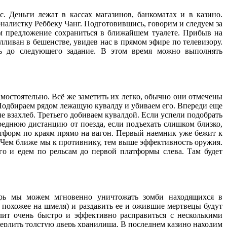
. Деньги лежат в кассах магазинов, банкоматах и в казино.
налистку Реббеку Чанг. Подготовившись, говорим и следуем за
м предложение сохраниться в ближайшем туалете. Прибыв на
лливан в бешенстве, увидев нас в прямом эфире по телевизору.
ь до следующего задание. В этом время можно выполнять
амостоятельно. Всё же заметить их легко, обычно они отмечены
Подбираем рядом лежащую кувалду и убиваем его. Впереди еще
 не взахлеб. Третьего добиваем кувалдой. Если успели подобрать
реднюю дистанцию от поезда, если подъехать слишком близко,
атформ по краям прямо на вагон. Первый наемник уже бежит к
. Чем ближе мы к противнику, тем выше эффективность оружия.
го и едем по рельсам до первой платформы слева. Там будет
ерь мы можем мгновенно уничтожать зомби находящихся в
, похожее на шмеля) и раздавить ее и ожившие мертвецы будут
олит очень быстро и эффективно расправиться с несколькими
ерлить толстую дверь хранилища. В последнем казино находим