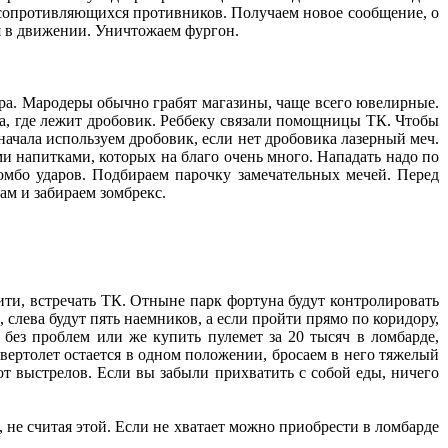
 сопротивляющихся противников. Получаем новое сообщение, о
я в движении. Уничтожаем фургон.
ра. Мародеры обычно грабят магазины, чаще всего ювелирные.
ка, где лежит дробовик. Реббеку связали помощницы ТК. Чтобы
ачала используем дробовик, если нет дробовика лазерный меч.
ми напитками, которых на благо очень много. Нападать надо по
комбо ударов. Подбираем парочку замечательных мечей. Перед
ам и забираем зомбрекс.
ти, встречать ТК. Отныне парк фортуна будут контролировать
 слева будут пять наемников, а если пройти прямо по коридору,
без проблем или же купить пулемет за 20 тысяч в ломбарде,
 вертолет остается в одном положении, бросаем в него тяжелый
 от выстрелов. Если вы забыли прихватить с собой еды, ничего
 не считая этой. Если не хватает можно приобрести в ломбарде