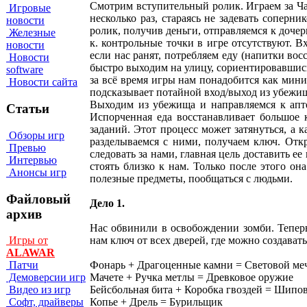
Смотрим вступительный ролик. Играем за Чак
Игровые
несколько раз, стараясь не задевать соперн
новости
ролик, получив деньги, отправляемся к дочер
Железные
к. контрольные точки в игре отсутствуют. 
новости
если нас ранят, потребляем еду (напитки во
Новости
быстро выходим на улицу, сориентировавшись,
software
за всё время игры нам понадобится как мини
Новости сайта
подсказывает потайной вход/выход из убежищ
Выходим из убежища и направляемся к апт
Статьи
Испорченная еда восстанавливает большое 
заданий. Этот процесс может затянуться, а 
Обзоры игр
разделываемся с ними, получаем ключ. Отк
Превью
следовать за нами, главная цель доставить е
Интервью
стоять близко к нам. Только после этого о
Анонсы игр
полезные предметы, пообщаться с людьми.
Файловый
Дело 1.
архив
Нас обвинили в освобождении зомби. Теперь
нам ключ от всех дверей, где можно создава
Игры от
ALAWAR
Фонарь + Драгоценные камни = Световой ме
Патчи
Мачете + Ручка метлы = Древковое оружие
Демоверсии игр
Бейсбольная бита + Коробка гвоздей = Шипо
Видео из игр
Копье + Дрель = Бурильщик
Софт, драйверы