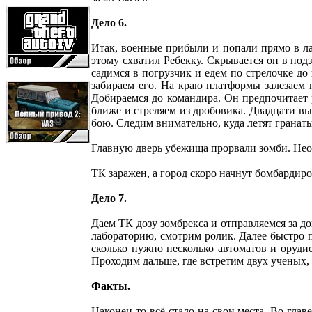
Дело 6.
Итак, военные прибыли и попали прямо в ла
этому схватил Ребекку. Скрывается он в под
садимся в погрузчик и едем по стрелочке д
забираем его. На краю платформы залезаем 
Добираемся до командира. Он предпочитает р
ближе и стреляем из дробовика. Двадцати выс
бою. Следим внимательно, куда летят гранат
Главную дверь убежища прорвали зомби. Не
ТК заражен, а город скоро начнут бомбардиро
Дело 7.
Даем ТК дозу зомбрекса и отправляемся за д
лабораторию, смотрим ролик. Далее быстро п
сколько нужно несколько автоматов и оруди
Проходим дальше, где встретим двух ученых, 
Факты.
Наконец-то всё стало на свои места. Во гла