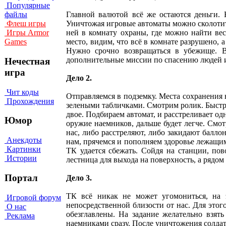
Популярные
Главной валютой всё же остаются деньги. 
файлы
Уничтожая игровые автоматы можно сколотить
Флеш игры
ней в комнату охраны, где можно найти ве
Игры Armor
место, видим, что всё в комнате разрушено, 
Games
Нужно срочно возвращаться в убежище. В
дополнительные миссии по спасению людей и
Нечестная
игра
Дело 2.
Чит коды
Отправляемся в подземку. Места сохранения 
Прохождения
зелеными табличками. Смотрим ролик. Быстр
двое. Подбираем автомат, и расстреливает одн
Юмор
оружие наемников, дальше будет легче. Смо
нас, либо расстреляют, либо закидают балл
Анекдоты
нам, прячемся и пополняем здоровье лежащим
Картинки
ТК удается сбежать. Сойдя на станции, пов
Истории
лестница для выхода на поверхность, а рядом
Портал
Дело 3.
ТК всё никак не может угомониться, на 
Игровой форум
непосредственной близости от нас. Для этог
О нас
обезглавлены. На задание желательно взят
Реклама
наемниками сразу. После уничтожения солда