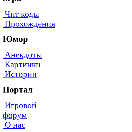
Чит коды
Прохождения
Юмор
Анекдоты
Картинки
Истории
Портал
Игровой
форум
О нас