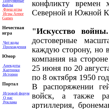
Популярные
конфликту времен
файлы
Флеш игры
Северной и Южной К
Игры Armor
Games
Нечестная
"Искусство войны
игра
достоверные масш
Чит коды
Прохождения
каждую сторону, но 
Юмор
компания на стороне
25 июня по 20 август
Анекдоты
Картинки
Истории
по 8 октября 1950 год
Портал
В распоряжении ге
Игровой форум
войск, а также ра
О нас
Реклама
артиллерия, бронем