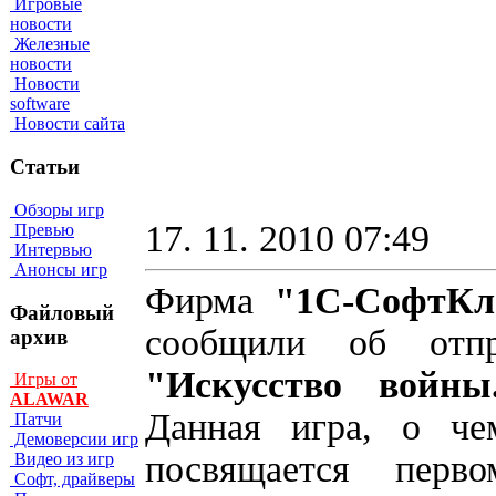
Игровые
новости
Железные
новости
Новости
software
Новости сайта
Статьи
Обзоры игр
17. 11. 2010 07:49
Превью
Интервью
Анонсы игр
Фирма
"1С-СофтКл
Файловый
сообщили об отп
архив
"Искусство войны
Игры от
ALAWAR
Данная игра, о чем
Патчи
Демоверсии игр
посвящается перв
Видео из игр
Софт, драйверы