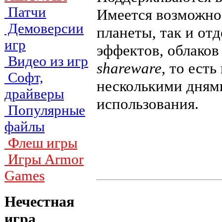
Патчи
Имеется возможнос
Демоверсии
планеты, так и от
игр
эффектов, облаков
Видео из игр
shareware
, то ест
Софт,
несколькими дням
драйверы
использования.
Популярные
файлы
Флеш игры
Игры Armor
Games
Нечестная
игра