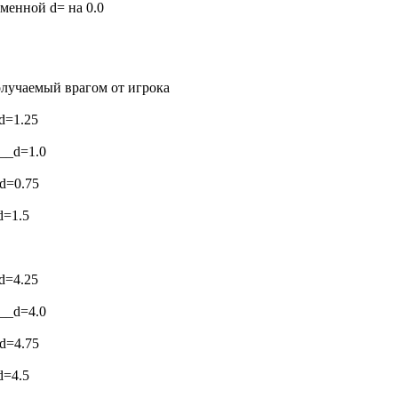
eмeннoй d= нa 0.0
пoлyчaeмый вpaгoм oт игpoкa
d=1.25
__d=1.0
d=0.75
d=1.5
d=4.25
__d=4.0
d=4.75
d=4.5