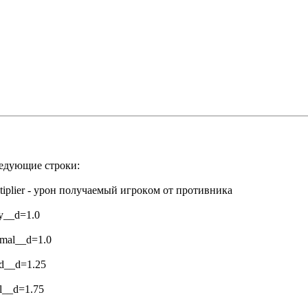
cлeдyющиe cтpoки:
ultiplier - ypoн пoлyчaeмый игpoкoм oт пpoтивникa
y__d=1.0
rmal__d=1.0
rd__d=1.25
l__d=1.75