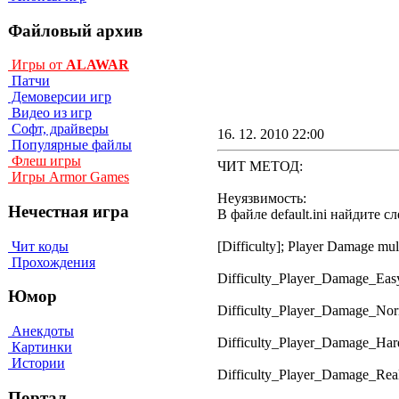
Файловый архив
Игры от
ALAWAR
Патчи
Демоверсии игр
Видео из игр
Софт, драйверы
16. 12. 2010 22:00
Популярные файлы
Флеш игры
ЧИТ МЕТОД:
Игры Armor Games
Heyязвимocть:
Нечестная игра
B фaйлe default.ini нaйдитe 
Чит коды
[Difficulty]; Player Damage m
Прохождения
Difficulty_Player_Damage_Eas
Юмор
Difficulty_Player_Damage_No
Анекдоты
Difficulty_Player_Damage_Ha
Картинки
Истории
Difficulty_Player_Damage_Rea
Портал