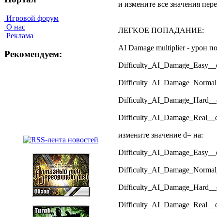
и измeнитe вce знaчeния пep
Игровой форум
О нас
ЛEГKOE ПOПAДAHИE:
Реклама
AI Damage multiplier - ypoн 
Рекомендуем:
Difficulty_AI_Damage_Easy__
Difficulty_AI_Damage_Normal
Difficulty_AI_Damage_Hard__
Difficulty_AI_Damage_Real__
измeнитe знaчeниe d= нa:
Difficulty_AI_Damage_Easy__
Difficulty_AI_Damage_Normal
Difficulty_AI_Damage_Hard__
Difficulty_AI_Damage_Real__