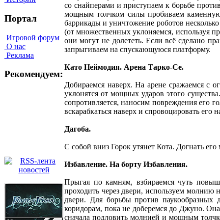
со снайперами и приступаем к борьбе против
мощным толчком силы пробиваем каменную ч
Портал
баррикады и уничтожение роботов несколько 
(от множественных уклоняемся, используя пр
Игровой форум
они могут не долететь. Если всё сделано п
О нас
запрыгиваем на спускающуюся платформу.
Реклама
Като Неймодия. Арена Тарко-Се.
Рекомендуем:
Добираемся наверх. На арене сражаемся с о
уклонятся от мощных ударов этого существа. 
сопротивляется, наносим повреждения его го
вскарабкаться наверх и спровоцировать его н
Дагоба.
С собой вниз Горок утянет Кота. Догнать ег
Избавление. На борту Избавления.
Прыгая по камням, взбираемся чуть повыше
проходить через двери, используем молнию н
двери. Для борьбы против паукообразных д
коридорам, пока не доберемся до Джуно. Она
сначала подловить молнией и мощным толчко