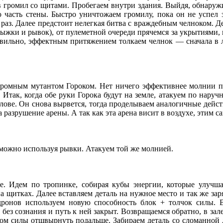
 громил со щитами. Пробегаем внутри здания. Выйдя, обнаружи
асть стены. Быстро уничтожаем громилу, пока он не успел з
раз. Далее предстоит нелегкая битва с враждебным челноком. Д
ыжки и рывок), от пулеметной очереди прячемся за укрытиями, 
равильно, эффектным притяжением толкаем челнок — сначала в 
громным мутантом Гороком. Нет ничего эффективнее молнии пр
Итак, когда обе руки Горока будут на земле, атакуем по наручн
лове. Он снова вырвется, тогда проделываем аналогичные дейст
а разрушение арены. А так как эта арена висит в воздухе, этим 
о можно используя рывки. Атакуем той же молнией.
. Идем по тропинке, собирая кубы энергии, которые улучша
а щитках. Далее вставляем деталь на нужное место и так же з
ронов используем новую способность блок + толчок силы. В
 без сознания и путь к ней закрыт. Возвращаемся обратно, в з
м силы отшвырнуть подальше. Забираем деталь со сломанной д