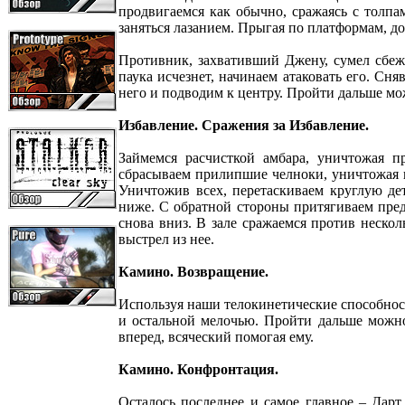
продвигаемся как обычно, сражаясь с толпа
заняться лазанием. Прыгая по платформам, д
Противник, захвативший Джену, сумел сбеж
паука исчезнет, начинаем атаковать его. Сн
него и подводим к центру. Пройти дальше мо
Избавление. Сражения за Избавление.
Займемся расчисткой амбара, уничтожая п
сбрасываем прилипшие челноки, уничтожая к
Уничтожив всех, перетаскиваем круглую д
ниже. С обратной стороны притягиваем пред
снова вниз. В зале сражаемся против неск
выстрел из нее.
Камино. Возвращение.
Используя наши телокинетические способност
и остальной мелочью. Пройти дальше можно 
вперед, всяческий помогая ему.
Камино. Конфронтация.
Осталось последнее и самое главное – Дарт