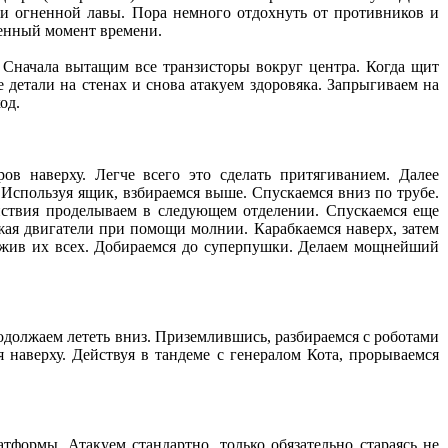
тки огненной лавы. Пора немного отдохнуть от противников и
ленный момент времени.
 Сначала вытащим все транзисторы вокруг центра. Когда щит
е детали на стенах и снова атакуем здоровяка. Запрыгиваем на
од.
в наверху. Легче всего это сделать притягиванием. Далее
Используя ящик, взбираемся выше. Спускаемся вниз по трубе.
ствия проделываем в следующем отделении. Спускаемся еще
жая двигатели при помощи молнии. Карабкаемся наверх, затем
тожив их всех. Добираемся до суперпушки. Делаем мощнейший
одолжаем лететь вниз. Приземлившись, разбираемся с роботами
наверху. Действуя в тандеме с генералом Кота, прорываемся
тформы. Атакуем стандартно, только обязательно стараясь не