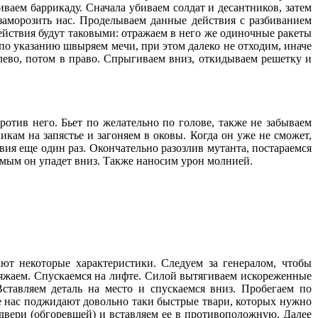
ваем баррикаду. Сначала убиваем солдат и десантников, затем
аморозить нас. Проделываем данные действия с разбиванием
ействия будут таковыми: отражаем в него же одиночные ракеты
по указанию швыряем мечи, при этом далеко не отходим, иначе
лево, потом в право. Спрыгиваем вниз, откидываем решетку и
отив него. Бьет по желательно по голове, также не забываем
икам на запястье и загоняем в оковы. Когда он уже не сможет,
вия еще один раз. Окончательно разозлив мутанта, постараемся
самым он упадет вниз. Также наносим урон молнией.
ют некоторые характеристики. Следуем за генералом, чтобы
аряжаем. Спускаемся на лифте. Силой вытягиваем искореженные
ставляем деталь на место и спускаемся вниз. Пробегаем по
але нас поджидают довольно таки быстрые твари, которых нужно
вери (обгоревшей) и вставляем ее в противоположную. Далее