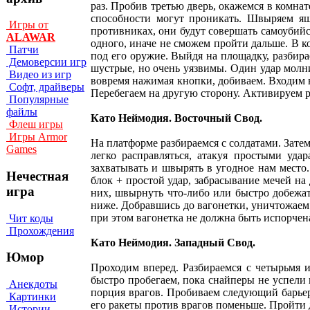
раз. Пробив третью дверь, окажемся в комна
способности могут проникать. Швыряем я
Игры от
противниках, они будут совершать самоубийс
ALAWAR
одного, иначе не сможем пройти дальше. В ко
Патчи
под его оружие. Выйдя на площадку, разби
Демоверсии игр
шустрые, но очень уязвимы. Один удар молни
Видео из игр
вовремя нажимая кнопки, добиваем. Входим 
Софт, драйверы
Перебегаем на другую сторону. Активируем ре
Популярные
файлы
Като Неймодия. Восточный Свод.
Флеш игры
Игры Armor
На платформе разбираемся с солдатами. Зате
Games
легко расправляться, атакуя простыми уд
захватывать и швырять в угодное нам место
Нечестная
блок + простой удар, забрасывание мечей н
игра
них, швырнуть что-либо или быстро добежат
ниже. Добравшись до вагонетки, уничтожаем 
при этом вагонетка не должна быть испорчен
Чит коды
Прохождения
Като Неймодия. Западный Свод.
Юмор
Проходим вперед. Разбираемся с четырьмя и
быстро пробегаем, пока снайперы не успели 
Анекдоты
порция врагов. Пробиваем следующий барьер
Картинки
его ракеты против врагов поменьше. Пройти 
Истории