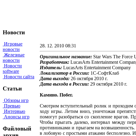
Новости
Игровые
28. 12. 2010 08:31
новости
Железные
Оригинальное название:
Star Wars The Force 
новости
Разработчик:
LucasArts Entertainment Compan
Новости
Издатель:
LucasArts Entertainment Company
software
Локализатор в России:
1С-СофтКлаб
Новости сайта
Дата выхода:
26 октября 2010 г.
Дата выхода в России:
29 октября 2010 г.
Статьи
Камино. Побег.
Обзоры игр
Превью
Смотрим вступительный ролик и проходим о
Интервью
ходу игры. Летим вниз, уничтожая препятст
Анонсы игр
помогут разобраться со скопление врагов. 
Чтобы прыгать далеко, интервал между пе
противниками и прыгаем на возвышенность. 
Файловый
в лобовую с простыми атаками бесполезно. 
архив