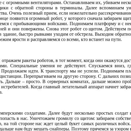
те с огромными вентиляторами. Останавливаем их, убиваем неск
щики с обратной стороны в терминалы. Далее вспоминаем ун
тва. Очень полезный прием, если нежелательно рассекречивани
нце появится огромный робот, у которого сначала забираем щит,
раемся с прибывающими войсками. Поднимаем платформу и с не
ей и они повержены. Снова этот робот со щитом. Действуем по 
в здание, быстро рывками уходим от обстрела. Выходим обратно
жим ярости и расправляемся со всеми, кто встанет на пути.
м отражаем ракеты роботов, в тот момент, когда они окажутся д
арами. Специальные умения не действуют. Спускаемся вниз,
. Продолжаем идти. К транспорту мы не успели. Поднимаем пл
а дистанции. Перепрыгиваем на другую сторону. С дальних поз
ь. Дальше – просто. В серверных комнатах, дальше можно пройт
истребителей. Когда главный летательный аппарат начнет забра
а.
мперскими солдатами. Далее будут несколько простых солдат 
попасть в нас. Уничтожаем громилу со щитом: забираем собствен
, на той стороне нас ждет целый букет самых различных войс
дальше нам буду мешать снайперы. Поэтому прячемся за узором 