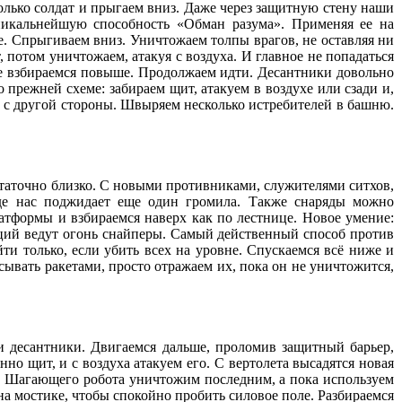
олько солдат и прыгаем вниз. Даже через защитную стену наши
икальнейшую способность «Обман разума». Применяя ее на
е. Спрыгиваем вниз. Уничтожаем толпы врагов, не оставляя ни
 потом уничтожаем, атакуя с воздуха. И главное не попадаться
е взбираемся повыше. Продолжаем идти. Десантники довольно
прежней схеме: забираем щит, атакуем в воздухе или сзади и,
 с другой стороны. Швыряем несколько истребителей в башню.
остаточно близко. С новыми противниками, служителями ситхов,
 где нас поджидает еще один громила. Также снаряды можно
атформы и взбираемся наверх как по лестнице. Новое умение:
иций ведут огонь снайперы. Самый действенный способ против
и только, если убить всех на уровне. Спускаемся всё ниже и
сывать ракетами, просто отражаем их, пока он не уничтожится,
и десантники. Двигаемся дальше, проломив защитный барьер,
но щит, и с воздуха атакуем его. С вертолета высадятся новая
к. Шагающего робота уничтожим последним, а пока используем
на мостике, чтобы спокойно пробить силовое поле. Разбираемся