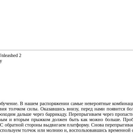
Unleashed 2
y
бучение. В нашем распоряжении самые невероятные комбинаци
вия толчком силы. Оказавшись внизу, перед нами появится бо
Проходим дальше через баррикаду. Перепрыгиваем через пропас
рвым и вторым прыжком должен быть как можно больше. Проб
С обратной стороны выдвигаем платформу. Снова перепрыгиваем
Используем толчок или молнию и, воспользовавшись временной с