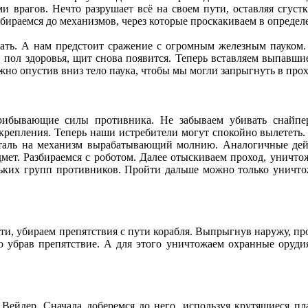
ми врагов. Нечто разрушает всё на своем пути, оставляя сгус
обираемся до механизмов, через которые проскакиваем в опреде
ать. А нам предстоит сражение с огромным железным пауком.
яв пол здоровья, щит снова появится. Теперь вставляем выпавши
жно опустив вниз тело паука, чтобы мы могли запрыгнуть в прох
рибывающие силы противника. Не забываем убивать снайперо
репления. Теперь наши истребители могут спокойно вылететь. 
еталь на механизм вырабатывающий молнию. Аналогичные дей
мет. Разбираемся с роботом. Далее отыскиваем проход, уничто
ольких групп противников. Пройти дальше можно только унич
и, убираем препятствия с пути корабля. Выпрыгнув наружу, пр
убрав препятствие. А для этого уничтожаем охранные орудия 
 Вейдер. Сначала доберемся до него, используя крутящиеся пла