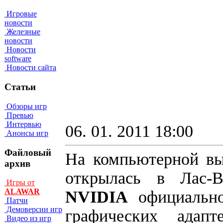
Игровые
новости
Железные
новости
Новости
software
Новости сайта
Статьи
Обзоры игр
Превью
Интервью
06. 01. 2011 18:00
Анонсы игр
Файловый
На компьютерной в
архив
открылась в Лас-В
Игры от
ALAWAR
NVIDIA
официально
Патчи
Демоверсии игр
графических адап
Видео из игр