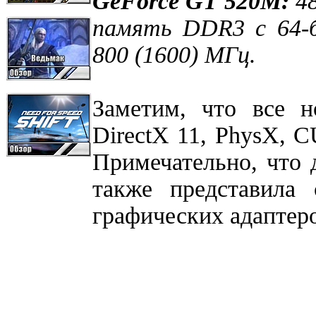
GeForce GT 520M:
48
память DDR3 с 64-
800 (1600) МГц.
Заметим, что все н
DirectX 11, PhysX, 
Примечательно, что
также представила
графических адаптер