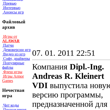
Превью
Интервью
Анонсы игр
Файловый
архив
Игры от
ALAWAR
Патчи
Демоверсии игр
07. 01. 2011 22:51
Видео из игр
Софт, драйверы
Популярные
Компания
Dipl.-Ing.
файлы
Флеш игры
Andreas R. Kleinert
Игры Armor
Games
VDI
выпустила нову
Нечестная
версию программы,
игра
предназначенной для
Чит коды
Прохождения