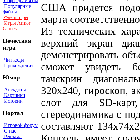
Софт, драйверы
США придется подо
Популярные
файлы
марта соответственно
Флеш игры
Игры Armor
Из технических хар
Games
верхний экран диа
Нечестная
игра
демонстрировать объ
Чит коды
сможет увидеть б
Прохождения
тачскрин диагона
Юмор
320x240, гироскоп, а
Анекдоты
Картинки
слот для SD-карт
Истории
стереодинамика с по
Портал
составляют 134x74x2
Игровой форум
О нас
Консоль имеет сраз
Реклама