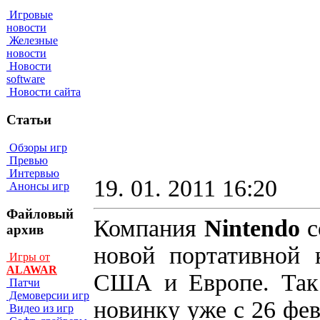
Игровые
новости
Железные
новости
Новости
software
Новости сайта
Статьи
Обзоры игр
Превью
Интервью
19. 01. 2011 16:20
Анонсы игр
Файловый
Компания
Nintendo
с
архив
новой портативной
Игры от
ALAWAR
США и Европе. Так 
Патчи
Демоверсии игр
новинку уже с 26 фе
Видео из игр