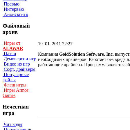
Превью
Интервью
Анонсы игр
Файловый
архив
Игры от
19. 01. 2011 22:27
ALAWAR
Патчи
Компания
GoldSolution Software, Inc.
выпуст
Демоверсии игр
необходимых драйверов. Работает без вреда д
Видео из игр
работающие драйвера. Программа является 
Софт, драйверы
Популярные
файлы
Флеш игры
Игры Armor
Games
Нечестная
игра
Чит коды
Прохождения