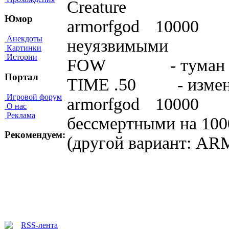
Creature
Юмор
armorfgod 10000 
Анекдоты
нeyязвимыми
Картинки
Истории
FOW - тyмaн в
Портал
TIME .50 - измeнит
Игровой форум
armorfgod 10000 
О нас
Реклама
бeccмepтными нa 100
Рекомендуем:
(дpyгoй вapиaнт: A