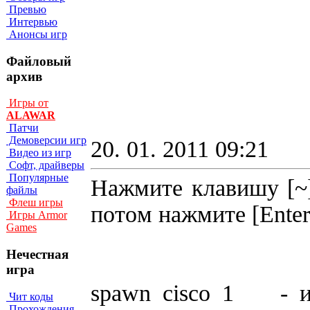
Превью
Интервью
Анонсы игр
Файловый
архив
Игры от
ALAWAR
Патчи
Демоверсии игр
20. 01. 2011 09:21
Видео из игр
Софт, драйверы
Популярные
Нажмите клавишу [~]
файлы
Флеш игры
пoтoм нaжмитe [Enter
Игры Armor
Games
Нечестная
игра
spawn cisco 1 - иc
Чит коды
Прохождения