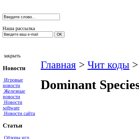
Наша рассылка
закрыть
Главная
>
Чит коды
>
Новости
Игровые
Dоminаnt Sрeсie
новости
Железные
новости
Новости
software
Новости сайта
Статьи
Обзоры игр