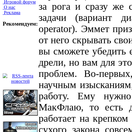
Игровой форум
за рога и сразу же
О нас
Реклама
задачи (вариант ди
Рекомендуем:
operator). Эммет при
от него скрывать сво
вы сможете убедить е
дрели, но вам для эт
проблем. Во-первы
научным изысканиям
работу. Ему нужн
МакФлаю, то есть д
работает на крепком 
сухого закона совс