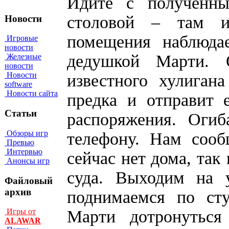
Идите с полученны
столовой – там им
Новости
помещения наблюда
Игровые
новости
дедушкой Марти. 
Железные
новости
Новости
известного хулиган
software
Новости сайта
предка и отправит 
Статьи
распоряжения. Оги
Обзоры игр
телефону. Нам сооб
Превью
Интервью
сейчас нет дома, так
Анонсы игр
суда. Выходим на 
Файловый
архив
поднимаемся по сту
Марти дотронуться
Игры от
ALAWAR