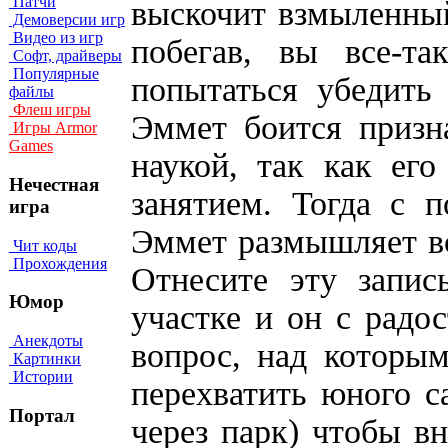
Патчи
выскочит взмыленны
Демоверсии игр
Видео из игр
побегав, вы все-т
Софт, драйверы
Популярные
попытаться убедить
файлы
Флеш игры
Эммет боится призна
Игры Armor
Games
наукой, так как ег
Нечестная
занятием. Тогда с 
игра
Эммет размышляет вс
Чит коды
Прохождения
Отнесите эту запис
Юмор
участке и он с радо
Анекдоты
вопрос, над которы
Картинки
Истории
перехватить юного са
Портал
через парк) чтобы вн