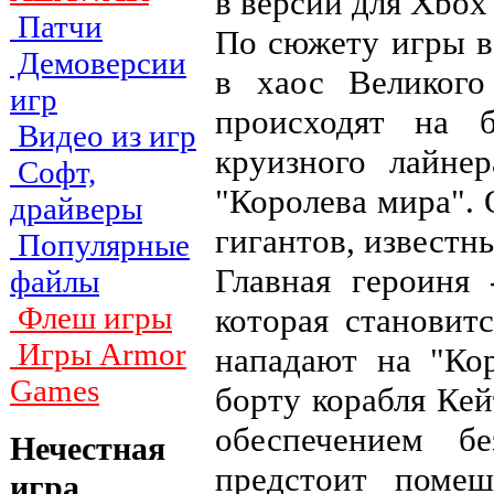
в версии для Xbox
Патчи
По сюжету игры в
Демоверсии
в хаос Великого
игр
происходят на б
Видео из игр
круизного лайне
Софт,
"Королева мира".
драйверы
гигантов, известн
Популярные
Главная героиня
файлы
Флеш игры
которая становит
Игры Armor
нападают на "Ко
Games
борту корабля Кей
обеспечением б
Нечестная
предстоит помеш
игра