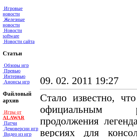
Игровые
новости
Железные
новости
Новости
software
Новости сайта
Статьи
Обзоры игр
Превью
Интервью
09. 02. 2011 19:27
Анонсы игр
Файловый
Стало известно, чт
архив
официальным р
Игры от
ALAWAR
продолжения легенд
Патчи
Демоверсии игр
версиях для конс
Видео из игр