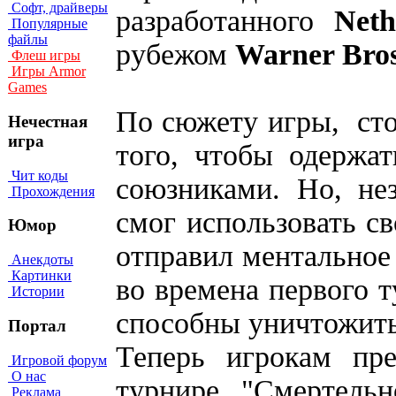
Софт, драйверы
разработанного
Net
Популярные
файлы
рубежом
Warner Bros.
Флеш игры
Игры Armor
Games
По сюжету игры, сто
Нечестная
игра
того, чтобы одержа
Чит коды
союзниками. Но, не
Прохождения
смог использовать с
Юмор
отправил ментальное
Анекдоты
Картинки
во времена первого т
Истории
способны уничтожить
Портал
Теперь игрокам пре
Игровой форум
О нас
турнире "Смертель
Реклама